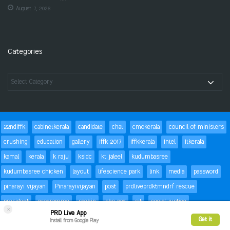
August 7, 2026
Categories
22ndiffk
cabinetkerala
candidate
chat
cmokerala
council of ministers
crushing
education
gallery
iffk 2017
iffkkerala
intel
itkerala
kamal
kerala
k raju
ksidc
kt jaleel
kudumbasree
kudumbasree chicken
layout
lifescience park
link
media
password
pinarayi vijayan
Pinarayivijayan
post
prdliveprdktmndrf rescue
president
programme
sachin
she pad
sit
social justice
×
PRD Live App
special children
status
Success
t20
text
thomas isaac
trackbacks
Get it
Install from Google Play