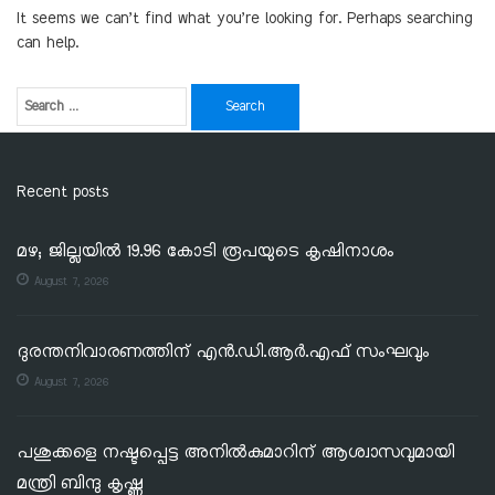
It seems we can’t find what you’re looking for. Perhaps searching
can help.
Recent posts
മഴ; ജില്ലയില്‍ 19.96 കോടി രൂപയുടെ കൃഷിനാശം
August 7, 2026
ദുരന്തനിവാരണത്തിന് എൻ.ഡി.ആർ.എഫ് സംഘവും
August 7, 2026
പശുക്കളെ നഷ്ടപ്പെട്ട അനിൽകുമാറിന് ആശ്വാസവുമായി
മന്ത്രി ബിന്ദു കൃഷ്ണ