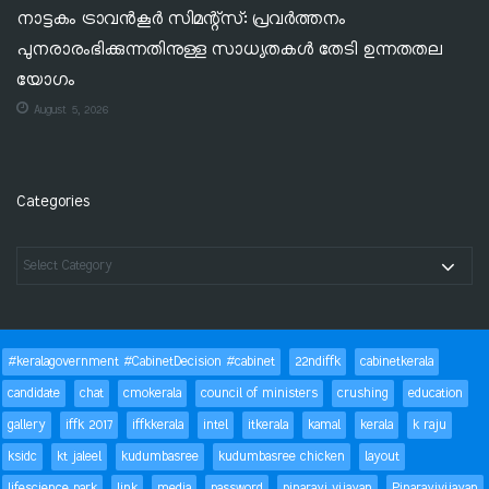
നാട്ടകം ട്രാവൻകൂർ സിമന്റ്‌സ്: പ്രവർത്തനം
പുനരാരംഭിക്കുന്നതിനുള്ള സാധ്യതകൾ തേടി ഉന്നതതല
യോഗം
August 5, 2026
Categories
#keralagovernment #CabinetDecision #cabinet
22ndiffk
cabinetkerala
candidate
chat
cmokerala
council of ministers
crushing
education
gallery
iffk 2017
iffkkerala
intel
itkerala
kamal
kerala
k raju
ksidc
kt jaleel
kudumbasree
kudumbasree chicken
layout
lifescience park
link
media
password
pinarayi vijayan
Pinarayivijayan