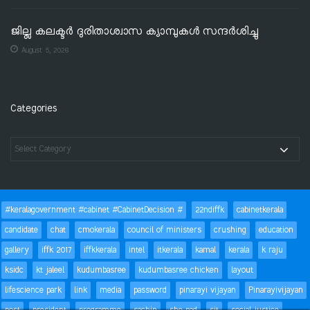
ജില്ല കലക്ടര്‍ ദുരിതാശ്വാസ ക്യാമ്പുകള്‍ സന്ദര്‍ശിച്ചു
August 5, 2026
Categories
#keralagovernment #cabinet #CabinetDecision #
22ndiffk
cabinetkerala
candidate
chat
cmokerala
council of ministers
crushing
education
gallery
iffk 2017
iffkkerala
intel
itkerala
kamal
kerala
k raju
ksidc
kt jaleel
kudumbasree
kudumbasree chicken
layout
lifescience park
link
media
password
pinarayi vijayan
Pinarayivijayan