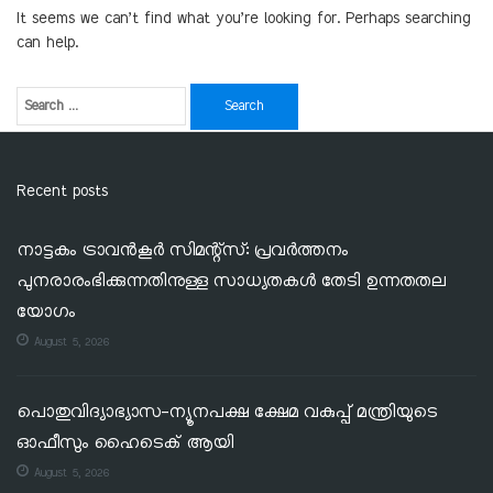
It seems we can’t find what you’re looking for. Perhaps searching
can help.
Recent posts
നാട്ടകം ട്രാവൻകൂർ സിമന്റ്‌സ്: പ്രവർത്തനം
പുനരാരംഭിക്കുന്നതിനുള്ള സാധ്യതകൾ തേടി ഉന്നതതല
യോഗം
August 5, 2026
പൊതുവിദ്യാഭ്യാസ-ന്യൂനപക്ഷ ക്ഷേമ വകുപ്പ് മന്ത്രിയുടെ
ഓഫീസും ഹൈടെക് ആയി
August 5, 2026