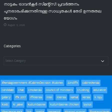
നാട്ടകം ട്രാവൻകൂർ സിമന്റ്‌സ്: പ്രവർത്തനം
പുനരാരംഭിക്കുന്നതിനുള്ള സാധ്യതകൾ തേടി ഉന്നതതല
യോഗം
August 5, 2026
Categories
#keralagovernment #CabinetDecision #cabinet
22ndiffk
cabinetkerala
candidate
chat
cmokerala
council of ministers
crushing
education
gallery
iffk 2017
iffkkerala
intel
itkerala
kamal
kerala
k raju
ksidc
kt jaleel
kudumbasree
kudumbasree chicken
layout
lifescience park
link
media
password
pinarayi vijayan
Pinarayivijayan