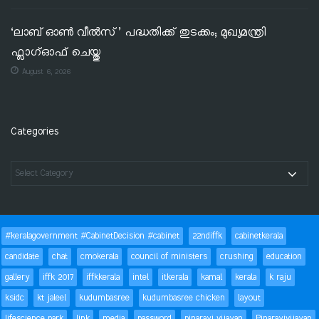
‘ലാബ് ഓൺ വീൽസ്’ പദ്ധതിക്ക് തുടക്കം; മുഖ്യമന്ത്രി
ഫ്ലാഗ്ഓഫ് ചെയ്തു
August 6, 2026
Categories
#keralagovernment #CabinetDecision #cabinet
22ndiffk
cabinetkerala
candidate
chat
cmokerala
council of ministers
crushing
education
gallery
iffk 2017
iffkkerala
intel
itkerala
kamal
kerala
k raju
ksidc
kt jaleel
kudumbasree
kudumbasree chicken
layout
lifescience park
link
media
password
pinarayi vijayan
Pinarayivijayan