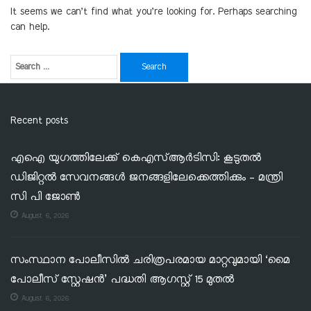
It seems we can’t find what you’re looking for. Perhaps searching
can help.
Recent posts
എഐ യുഗത്തിലേക്ക് കെഎസ്ആർടിസി: കൂടുതൽ
ഡിജിറ്റൽ സേവനങ്ങൾ ജനങ്ങളിലേക്കെത്തിക്കും – മന്ത്രി
സി പി ജോൺ
August 6, 2026
സംസ്ഥാന പോലീസിൽ ചരിത്രപരമായ മാറ്റവുമായി ‘മൈ
പോലീസ് സ്റ്റേഷൻ’ പദ്ധതി ആഗസ്റ്റ് 15 മുതൽ
August 6, 2026