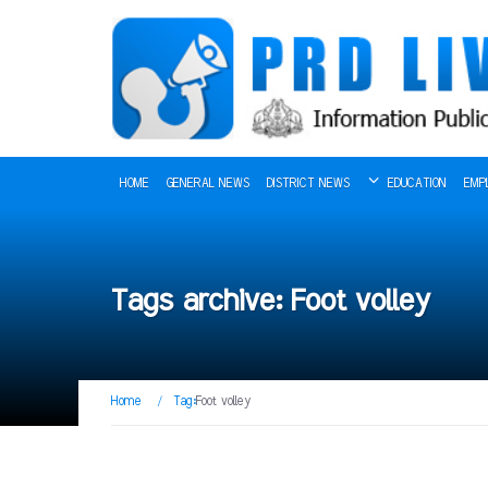
HOME
GENERAL NEWS
DISTRICT NEWS
EDUCATION
EMP
Tags archive: Foot volley
Home
/
Tag:
Foot volley