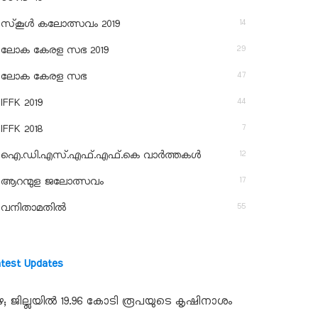
14
സ്‌കൂള്‍ കലോത്സവം 2019
29
ലോക കേരള സഭ 2019
47
ലോക കേരള സഭ
44
IFFK 2019
7
IFFK 2018
12
ഐ.ഡി.എസ്.എഫ്.എഫ്.കെ വാർത്തകൾ
17
ആറന്മുള ജലോത്സവം
55
വനിതാമതിൽ
atest Updates
ഴ; ജില്ലയില്‍ 19.96 കോടി രൂപയുടെ കൃഷിനാശം