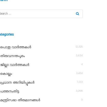
ategories
12,325
പൊതു വാർത്തകൾ
3,694
തിരുവനന്തപുരം
4
ജില്ലാ വാർത്തകൾ
3,464
കൊല്ലം
7,001
പ്രധാന അറിയിപ്പുകൾ
3,268
പത്തനംതിട്ട
9
മന്ത്രിസഭാ തീരുമാനങ്ങൾ