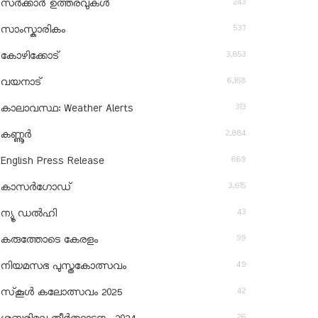
243
സർക്കാർ ഉത്തരവുകൾ
537
സാംസ്കാരികം
3,853
കോഴിക്കോട്
6,168
വയനാട്
313
കാലാവസ്ഥ: Weather Alerts
2,884
കണ്ണൂർ
669
English Press Release
3,615
കാസർഗോഡ്
43
ന്യൂ ഡൽഹി
99
കരുത്തോടെ കേരളം
49
നിയമസഭ പുസ്തകോത്സവം
42
സ്‌കൂൾ കലോത്സവം 2025
26