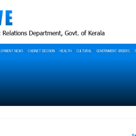
LOYMENT NEWS
CABINET DECISION
HEALTH
CULTURAL
GOVERNMENT ORDERS
S