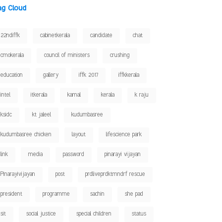
ag Cloud
22ndiffk
cabinetkerala
candidate
chat
cmokerala
council of ministers
crushing
education
gallery
iffk 2017
iffkkerala
intel
itkerala
kamal
kerala
k raju
ksidc
kt jaleel
kudumbasree
kudumbasree chicken
layout
lifescience park
link
media
password
pinarayi vijayan
Pinarayivijayan
post
prdliveprdktmndrf rescue
president
programme
sachin
she pad
sit
social justice
special children
status