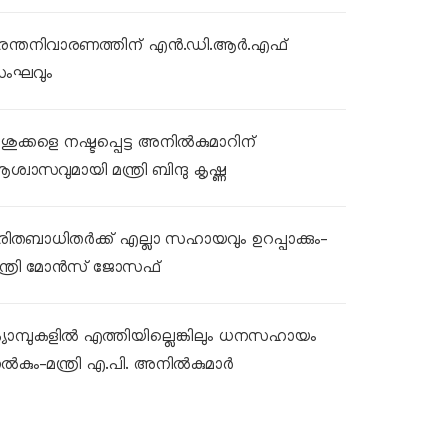
ുരന്തനിവാരണത്തിന് എൻ.ഡി.ആർ.എഫ്
ംഘവും
ശുക്കളെ നഷ്ടപ്പെട്ട അനിൽകുമാറിന്
ശ്വാസവുമായി മന്ത്രി ബിന്ദു കൃഷ്ണ
ുരിതബാധിതർക്ക് എല്ലാ സഹായവും ഉറപ്പാക്കും-
ന്ത്രി മോൻസ് ജോസഫ്
്യാമ്പുകളിൽ എത്തിയില്ലെങ്കിലും ധനസഹായം
ൽകും-മന്ത്രി എ.പി. അനിൽകുമാർ