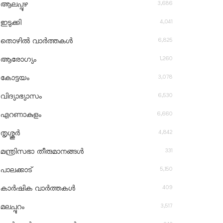
3,686
ആലപ്പുഴ
4,041
ഇടുക്കി
6,825
തൊഴിൽ വാർത്തകൾ
1,260
ആരോഗ്യം
3,078
കോട്ടയം
6,530
വിദ്യാഭ്യാസം
6,660
എറണാകുളം
4,842
തൃശ്ശൂർ
331
മന്ത്രിസഭാ തീരുമാനങ്ങൾ
5,150
പാലക്കാട്
409
കാർഷിക വാർത്തകൾ
3,517
മലപ്പുറം