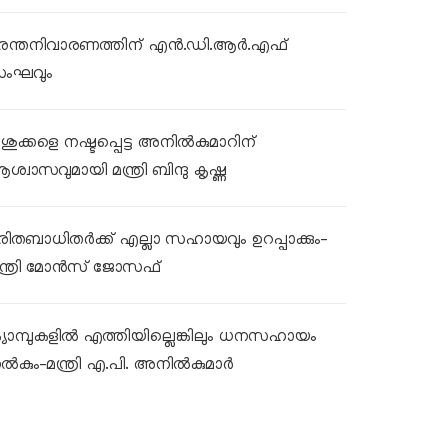
ുരന്തനിവാരണത്തിന് എൻ.ഡി.ആർ.എഫ്
ംഘവും
ശുക്കളെ നഷ്ടപ്പെട്ട അനിൽകുമാറിന്
ശ്വാസവുമായി മന്ത്രി ബിന്ദു കൃഷ്ണ
ുരിതബാധിതർക്ക് എല്ലാ സഹായവും ഉറപ്പാക്കും-
ന്ത്രി മോൻസ് ജോസഫ്
്യാമ്പുകളിൽ എത്തിയില്ലെങ്കിലും ധനസഹായം
ൽകും-മന്ത്രി എ.പി. അനിൽകുമാർ