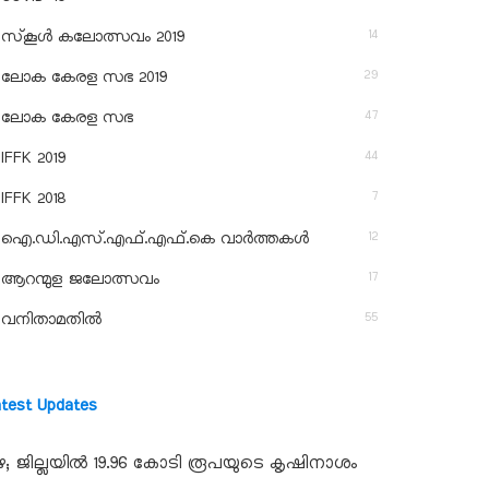
14
സ്‌കൂള്‍ കലോത്സവം 2019
29
ലോക കേരള സഭ 2019
47
ലോക കേരള സഭ
44
IFFK 2019
7
IFFK 2018
12
ഐ.ഡി.എസ്.എഫ്.എഫ്.കെ വാർത്തകൾ
17
ആറന്മുള ജലോത്സവം
55
വനിതാമതിൽ
atest Updates
ഴ; ജില്ലയില്‍ 19.96 കോടി രൂപയുടെ കൃഷിനാശം