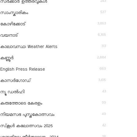
243
സർക്കാർ ഉത്തരവുകൾ
537
സാംസ്കാരികം
3,853
കോഴിക്കോട്
6,168
വയനാട്
313
കാലാവസ്ഥ: Weather Alerts
2,884
കണ്ണൂർ
669
English Press Release
3,615
കാസർഗോഡ്
43
ന്യൂ ഡൽഹി
99
കരുത്തോടെ കേരളം
49
നിയമസഭ പുസ്തകോത്സവം
42
സ്‌കൂൾ കലോത്സവം 2025
26