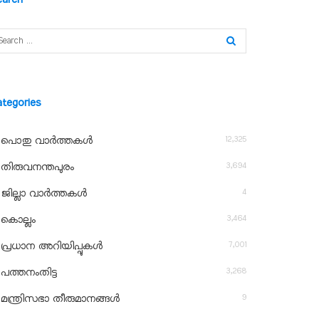
ategories
12,325
പൊതു വാർത്തകൾ
3,694
തിരുവനന്തപുരം
4
ജില്ലാ വാർത്തകൾ
3,464
കൊല്ലം
7,001
പ്രധാന അറിയിപ്പുകൾ
3,268
പത്തനംതിട്ട
9
മന്ത്രിസഭാ തീരുമാനങ്ങൾ