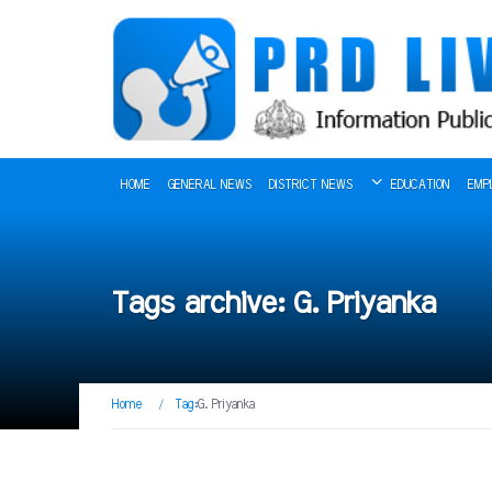
HOME
GENERAL NEWS
DISTRICT NEWS
EDUCATION
EMP
Tags archive: G. Priyanka
Home
/
Tag:
G. Priyanka