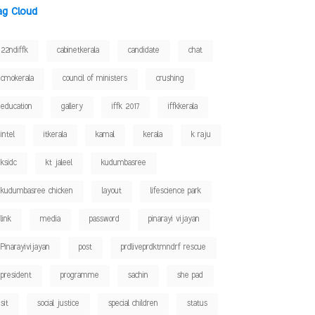
ag Cloud
22ndiffk
cabinetkerala
candidate
chat
cmokerala
council of ministers
crushing
education
gallery
iffk 2017
iffkkerala
intel
itkerala
kamal
kerala
k raju
ksidc
kt jaleel
kudumbasree
kudumbasree chicken
layout
lifescience park
link
media
password
pinarayi vijayan
Pinarayivijayan
post
prdliveprdktmndrf rescue
president
programme
sachin
she pad
sit
social justice
special children
status