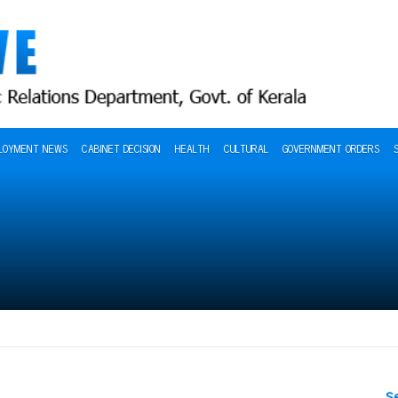
LOYMENT NEWS
CABINET DECISION
HEALTH
CULTURAL
GOVERNMENT ORDERS
S