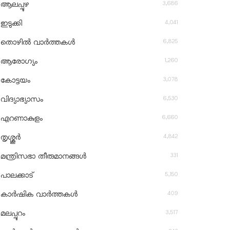
3,686
ആലപ്പുഴ
4,041
ഇടുക്കി
6,825
തൊഴിൽ വാർത്തകൾ
1,260
ആരോഗ്യം
3,078
കോട്ടയം
6,530
വിദ്യാഭ്യാസം
6,660
എറണാകുളം
4,842
തൃശ്ശൂർ
331
മന്ത്രിസഭാ തീരുമാനങ്ങൾ
5,150
പാലക്കാട്
409
കാർഷിക വാർത്തകൾ
3,517
മലപ്പുറം