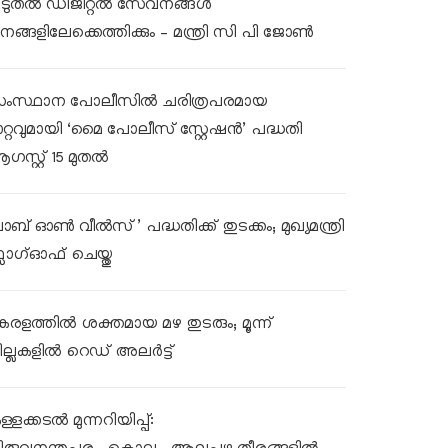
ൂടുതൽ ഡിജിറ്റൽ സേവനങ്ങൾ
നങ്ങളിലേക്കെത്തിക്കും – മന്ത്രി സി പി ജോൺ
ംസ്ഥാന പോലീസിൽ ചരിത്രപരമായ
ാറ്റവുമായി ‘മൈ പോലീസ് സ്റ്റേഷൻ’ പദ്ധതി
ഗസ്റ്റ് 15 മുതൽ
ലാബ് ഓൺ വീൽസ്’ പദ്ധതിക്ക് തുടക്കം; മുഖ്യമന്ത്രി
്ലാഗ്ഓഫ് ചെയ്തു
േരളത്തിൽ ശക്തമായ മഴ തുടരും; മൂന്ന്
ില്ലകളിൽ റെഡ് അലർട്ട്
്ളക്കടൽ മുന്നറിയിപ്പ്: