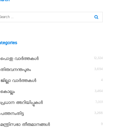
ategories
12,324
പൊതു വാർത്തകൾ
3,694
തിരുവനന്തപുരം
4
ജില്ലാ വാർത്തകൾ
3,464
കൊല്ലം
7,001
പ്രധാന അറിയിപ്പുകൾ
3,268
പത്തനംതിട്ട
9
മന്ത്രിസഭാ തീരുമാനങ്ങൾ