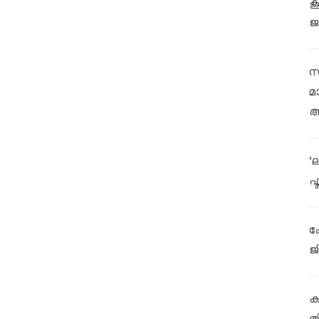
ക
ജ
സ
മ
ആ
‘
ഫ
ക
ജ
കള