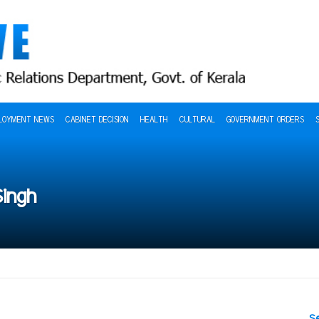
LOYMENT NEWS
CABINET DECISION
HEALTH
CULTURAL
GOVERNMENT ORDERS
Singh
S