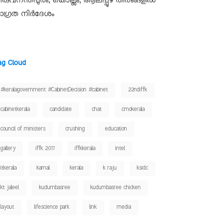
ിരുവനന്തപുരം, കൊല്ലം, ആലപ്പുഴ തീരങ്ങളിൽ
ാഗ്രത നിർദേശം
ag Cloud
#keralagovernment #CabinetDecision #cabinet
22ndiffk
cabinetkerala
candidate
chat
cmokerala
council of ministers
crushing
education
gallery
iffk 2017
iffkkerala
intel
itkerala
kamal
kerala
k raju
ksidc
kt jaleel
kudumbasree
kudumbasree chicken
layout
lifescience park
link
media