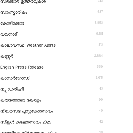
243
സർക്കാർ ഉത്തരവുകൾ
537
സാംസ്കാരികം
3,853
കോഴിക്കോട്
6,161
വയനാട്
313
കാലാവസ്ഥ: Weather Alerts
2,884
കണ്ണൂർ
669
English Press Release
3,615
കാസർഗോഡ്
43
ന്യൂ ഡൽഹി
99
കരുത്തോടെ കേരളം
49
നിയമസഭ പുസ്തകോത്സവം
42
സ്‌കൂൾ കലോത്സവം 2025
26