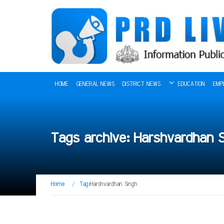
HOME
GENERAL NEWS
DISTRICT NEWS
EDUCATION
EMP
Tags archive: Harshvardhan 
Home
/
Tag:
Harshvardhan Singh