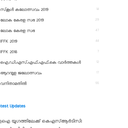
14
സ്‌കൂള്‍ കലോത്സവം 2019
29
ലോക കേരള സഭ 2019
47
ലോക കേരള സഭ
44
IFFK 2019
7
IFFK 2018
12
ഐ.ഡി.എസ്.എഫ്.എഫ്.കെ വാർത്തകൾ
17
ആറന്മുള ജലോത്സവം
55
വനിതാമതിൽ
atest Updates
ഐ യുഗത്തിലേക്ക് കെഎസ്ആർടിസി: