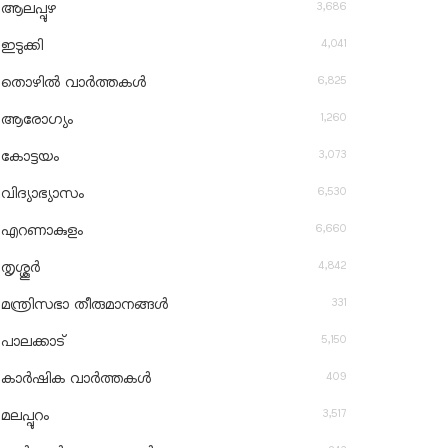
3,686
ആലപ്പുഴ
4,041
ഇടുക്കി
6,825
തൊഴിൽ വാർത്തകൾ
1,260
ആരോഗ്യം
3,073
കോട്ടയം
6,530
വിദ്യാഭ്യാസം
6,660
എറണാകുളം
4,842
തൃശ്ശൂർ
331
മന്ത്രിസഭാ തീരുമാനങ്ങൾ
5,150
പാലക്കാട്
409
കാർഷിക വാർത്തകൾ
3,517
മലപ്പുറം