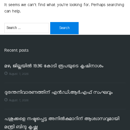
It seems we can’t find what you’re looking for. Perhaps searching
can help.
Recent posts
മഴ; ജില്ലയില്‍ 19.96 കോടി രൂപയുടെ കൃഷിനാശം
August 7, 2026
ദുരന്തനിവാരണത്തിന് എൻ.ഡി.ആർ.എഫ് സംഘവും
August 7, 2026
പശുക്കളെ നഷ്ടപ്പെട്ട അനിൽകുമാറിന് ആശ്വാസവുമായി
മന്ത്രി ബിന്ദു കൃഷ്ണ