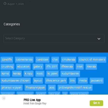
August 7, 2026
Categories
22ndiffk
cabinetkerala
candidate
chat
cmokerala
council of ministers
crushing
education
gallery
iffk 2017
iffkkerala
intel
itkerala
kamal
kerala
k raju
ksidc
kt jaleel
kudumbasree
kudumbasree chicken
layout
lifescience park
link
media
password
pinarayi vijayan
Pinarayivijayan
post
prdliveprdktmndrf rescue
president
programme
sachin
she pad
sit
social justice
×
PRD Live App
special children
status
Success
t20
text
thomas isaac
trackbacks
Get it
Install from Google Play