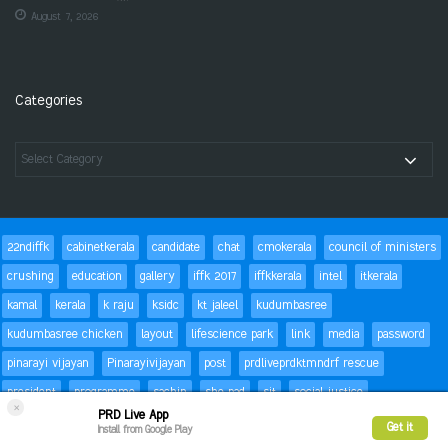
August 7, 2026
Categories
22ndiffk
cabinetkerala
candidate
chat
cmokerala
council of ministers
crushing
education
gallery
iffk 2017
iffkkerala
intel
itkerala
kamal
kerala
k raju
ksidc
kt jaleel
kudumbasree
kudumbasree chicken
layout
lifescience park
link
media
password
pinarayi vijayan
Pinarayivijayan
post
prdliveprdktmndrf rescue
president
programme
sachin
she pad
sit
social justice
×
PRD Live App
special children
status
Success
t20
text
thomas isaac
trackbacks
Get it
Install from Google Play