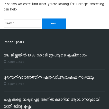
It seems we can’t find what you’re looking for. Perhaps searching
can help.
Recent posts
മഴ; ജില്ലയില്‍ 19.96 കോടി രൂപയുടെ കൃഷിനാശം
August 7, 2026
ദുരന്തനിവാരണത്തിന് എൻ.ഡി.ആർ.എഫ് സംഘവും
August 7, 2026
പശുക്കളെ നഷ്ടപ്പെട്ട അനിൽകുമാറിന് ആശ്വാസവുമായി
മന്ത്രി ബിന്ദു കൃഷ്ണ