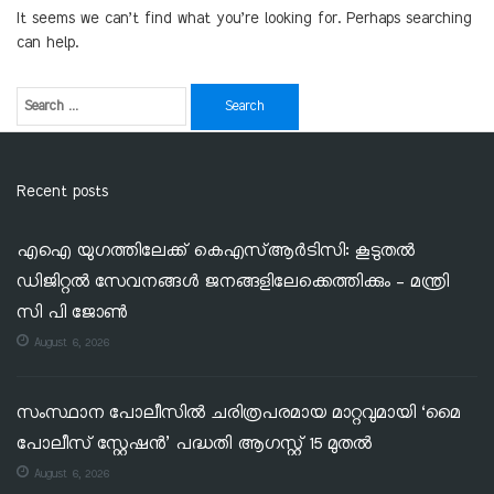
It seems we can’t find what you’re looking for. Perhaps searching
can help.
Recent posts
എഐ യുഗത്തിലേക്ക് കെഎസ്ആർടിസി: കൂടുതൽ
ഡിജിറ്റൽ സേവനങ്ങൾ ജനങ്ങളിലേക്കെത്തിക്കും – മന്ത്രി
സി പി ജോൺ
August 6, 2026
സംസ്ഥാന പോലീസിൽ ചരിത്രപരമായ മാറ്റവുമായി ‘മൈ
പോലീസ് സ്റ്റേഷൻ’ പദ്ധതി ആഗസ്റ്റ് 15 മുതൽ
August 6, 2026