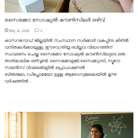
സൈക്കോ സോഷ്യൽ കൗൺസിലർ ഒഴിവ്
May 14, 2026
0
കാസറഗോഡ് ജില്ലയിൽ സംസ്ഥാന സർക്കാർ വകുപ്പിനു കീഴിൽ
വനിതകൾക്കായുള്ള, ഈഴവ/തിയ്യ/ബില്ലവ വിഭാഗത്തിന്
സംവരണം ചെയ്ത സൈക്കോ സോഷ്യൽ കൗൺസിലറുടെ ഒരു
താത്കാലിക ഒഴിവുണ്ട്. സൈക്കോളജി/സൈക്ക്യാട്രി, ന്യൂറോ
സയൻസ് വിഷയങ്ങളിൽ പ്രൊഫഷണൽ
ബിരുദമോ, ഡിപ്ലോമയോ ഉള്ള ആരോഗ്യമേഖലയിൽ മൂന്നു
വർഷത്തിൽ…