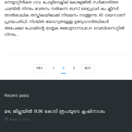
നെയ്യാറ്റിൻകര ഗവ. പോളിടെക്നിക് കോളേജിൽ സർക്കാരിതര
ഫണ്ടിൽ നിന്നും വേതനം നൽകുന്ന ബസ് ഡ്രൈവർ കം ക്ലീനർ
താൽകാലിക തസ്തികയിലേക്ക് നിയമനം നടത്തുന്നു. 60 വയസാണ്
പ്രായപരിധി. നിശ്ചിത യോഗ്യതയുള്ള ഉദ്യോഗാർത്ഥികൾ
അപേക്ഷാ ഫോമിന്റെ മാതൃക www.gptcnta.ac.in വെബ്സൈറ്റിൽ
നിന്നും…
1
2
3
PREV
NEXT
Recent posts
മഴ; ജില്ലയില്‍ 19.96 കോടി രൂപയുടെ കൃഷിനാശം
August 7, 2026