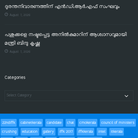
ദുരന്തനിവാരണത്തിന് എൻ.ഡി.ആർ.എഫ് സംഘവും
August 7, 2026
പശുക്കളെ നഷ്ടപ്പെട്ട അനിൽകുമാറിന് ആശ്വാസവുമായി
മന്ത്രി ബിന്ദു കൃഷ്ണ
August 7, 2026
Categories
22ndiffk
cabinetkerala
candidate
chat
cmokerala
council of ministers
crushing
education
gallery
iffk 2017
iffkkerala
intel
itkerala