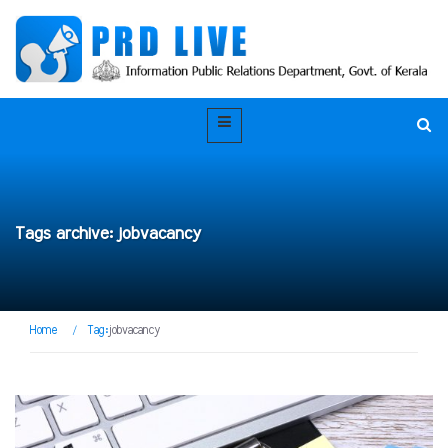
Tags archive: jobvacancy
Home
/
Tag:
jobvacancy