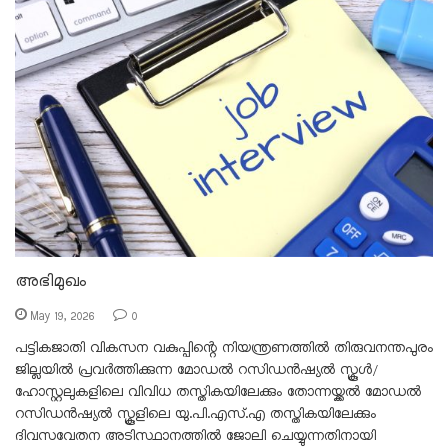
അഭിമുഖം
May 19, 2026
0
പട്ടികജാതി വികസന വകുപ്പിന്റെ നിയന്ത്രണത്തിൽ തിരുവനന്തപുരം
ജില്ലയിൽ പ്രവർത്തിക്കുന്ന മോഡൽ റസിഡൻഷ്യൽ സ്കൂൾ/
ഹോസ്റ്റലുകളിലെ വിവിധ തസ്തികയിലേക്കും തോന്നയ്ക്കൽ മോഡൽ
റസിഡൻഷ്യൽ സ്കൂളിലെ യു.പി.എസ്.എ തസ്തികയിലേക്കും
ദിവസവേതന അടിസ്ഥാനത്തിൽ ജോലി ചെയ്യുന്നതിനായി