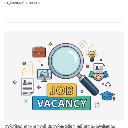
പട്ടികജാതി വിഭാഗം…
സിനിമാ ഓപ്പറേറ്റർ തസ്തികയിലേക്ക് അപേക്ഷിക്കാം