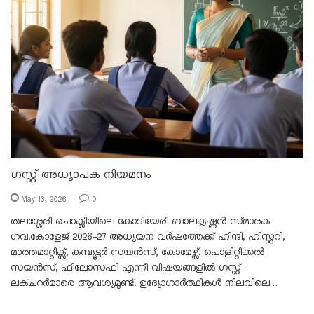
ഗസ്റ്റ് അധ്യാപക നിയമനം
May 13, 2026
0
തലശ്ശേരി ചൊക്ലിയിലെ കോടിയേരി ബാലകൃഷ്ണൻ സ്‌മാരക
ഗവ.കോളേജ് 2026-27 അധ്യയന വർഷത്തേക്ക് ഹിന്ദി, ഹിസ്റ്ററി,
മാത്തമാറ്റിക്സ്, കമ്പ്യൂട്ടർ സയൻസ്, കോമേഴ്സ്. പൊളിറ്റിക്കൽ
സയൻസ്, ഫിലോസഫി എന്നീ വിഷയങ്ങളിൽ ഗസ്റ്റ്
ലക്ചറർമാരെ ആവശ്യമുണ്ട്. ഉദ്യോഗാർത്ഥികൾ നിലവിലെ…