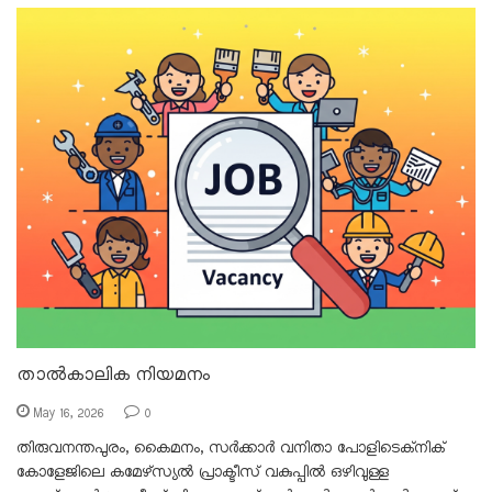
താൽകാലിക നിയമനം
May 16, 2026
0
തിരുവനന്തപുരം, കൈമനം, സർക്കാർ വനിതാ പോളിടെക്‌നിക്
കോളേജിലെ കമേഴ്‌സ്യൽ പ്രാക്ടീസ് വകുപ്പിൽ ഒഴിവുള്ള