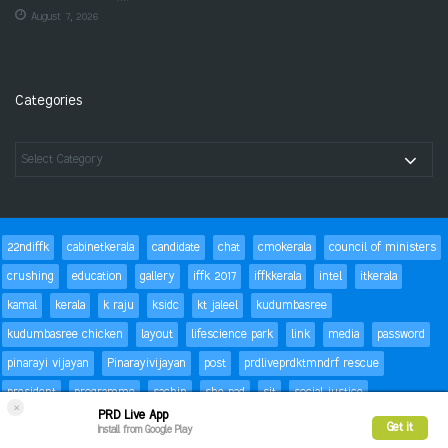
August 7, 2026
Categories
22ndiffk
cabinetkerala
candidate
chat
cmokerala
council of ministers
crushing
education
gallery
iffk 2017
iffkkerala
intel
itkerala
kamal
kerala
k raju
ksidc
kt jaleel
kudumbasree
kudumbasree chicken
layout
lifescience park
link
media
password
pinarayi vijayan
Pinarayivijayan
post
prdliveprdktmndrf rescue
president
programme
sachin
she pad
sit
social justice
×
PRD Live App
special children
status
Success
t20
text
thomas isaac
trackbacks
Get it
Install from Google Play