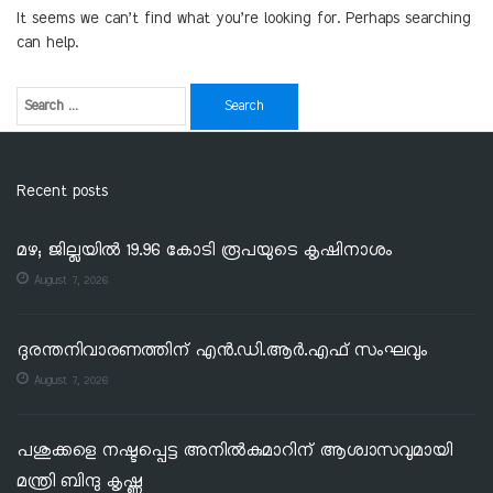
It seems we can’t find what you’re looking for. Perhaps searching
can help.
Recent posts
മഴ; ജില്ലയില്‍ 19.96 കോടി രൂപയുടെ കൃഷിനാശം
August 7, 2026
ദുരന്തനിവാരണത്തിന് എൻ.ഡി.ആർ.എഫ് സംഘവും
August 7, 2026
പശുക്കളെ നഷ്ടപ്പെട്ട അനിൽകുമാറിന് ആശ്വാസവുമായി
മന്ത്രി ബിന്ദു കൃഷ്ണ