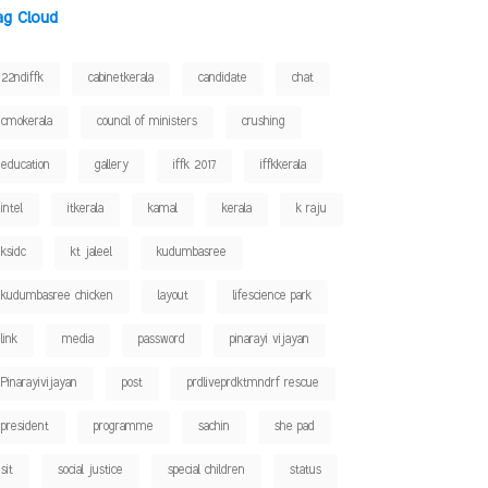
ag Cloud
22ndiffk
cabinetkerala
candidate
chat
cmokerala
council of ministers
crushing
education
gallery
iffk 2017
iffkkerala
intel
itkerala
kamal
kerala
k raju
ksidc
kt jaleel
kudumbasree
kudumbasree chicken
layout
lifescience park
link
media
password
pinarayi vijayan
Pinarayivijayan
post
prdliveprdktmndrf rescue
president
programme
sachin
she pad
sit
social justice
special children
status