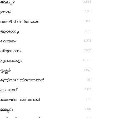
3,686
ആലപ്പുഴ
4,041
ഇടുക്കി
6,825
തൊഴിൽ വാർത്തകൾ
1,260
ആരോഗ്യം
3,078
കോട്ടയം
6,530
വിദ്യാഭ്യാസം
6,660
എറണാകുളം
4,842
തൃശ്ശൂർ
331
മന്ത്രിസഭാ തീരുമാനങ്ങൾ
5,150
പാലക്കാട്
409
കാർഷിക വാർത്തകൾ
3,517
മലപ്പുറം