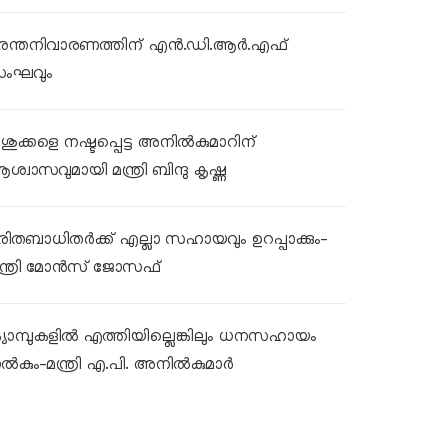
ുരന്തനിവാരണത്തിന് എൻ.ഡി.ആർ.എഫ്
ംഘവും
ശുക്കളെ നഷ്ടപ്പെട്ട അനിൽകുമാറിന്
ശ്വാസവുമായി മന്ത്രി ബിന്ദു കൃഷ്ണ
ുരിതബാധിതർക്ക് എല്ലാ സഹായവും ഉറപ്പാക്കും-
ന്ത്രി മോൻസ് ജോസഫ്
്യാമ്പുകളിൽ എത്തിയില്ലെങ്കിലും ധനസഹായം
ൽകും-മന്ത്രി എ.പി. അനിൽകുമാർ