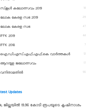
14
സ്‌കൂള്‍ കലോത്സവം 2019
29
ലോക കേരള സഭ 2019
47
ലോക കേരള സഭ
44
IFFK 2019
7
IFFK 2018
12
ഐ.ഡി.എസ്.എഫ്.എഫ്.കെ വാർത്തകൾ
17
ആറന്മുള ജലോത്സവം
55
വനിതാമതിൽ
atest Updates
ഴ; ജില്ലയില്‍ 19.96 കോടി രൂപയുടെ കൃഷിനാശം