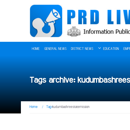
HOME
GENERAL NEWS
DISTRICT NEWS
EDUCATION
EMP
Tags archive: kudumbashrees
Home
/
Tag:
kudumbashreestatemission