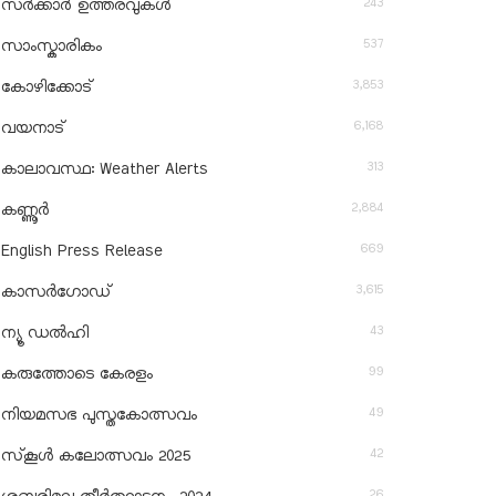
243
സർക്കാർ ഉത്തരവുകൾ
537
സാംസ്കാരികം
3,853
കോഴിക്കോട്
6,168
വയനാട്
313
കാലാവസ്ഥ: Weather Alerts
2,884
കണ്ണൂർ
669
English Press Release
3,615
കാസർഗോഡ്
43
ന്യൂ ഡൽഹി
99
കരുത്തോടെ കേരളം
49
നിയമസഭ പുസ്തകോത്സവം
42
സ്‌കൂൾ കലോത്സവം 2025
26