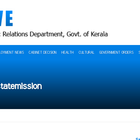
LOYMENT NEWS
CABINET DECISION
HEALTH
CULTURAL
GOVERNMENT ORDERS
tatemission
S