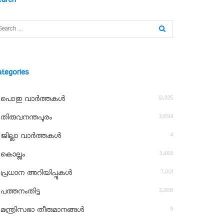
ategories
12,325
പൊതു വാർത്തകൾ
3,694
തിരുവനന്തപുരം
4
ജില്ലാ വാർത്തകൾ
3,464
കൊല്ലം
7,001
പ്രധാന അറിയിപ്പുകൾ
3,268
പത്തനംതിട്ട
9
മന്ത്രിസഭാ തീരുമാനങ്ങൾ