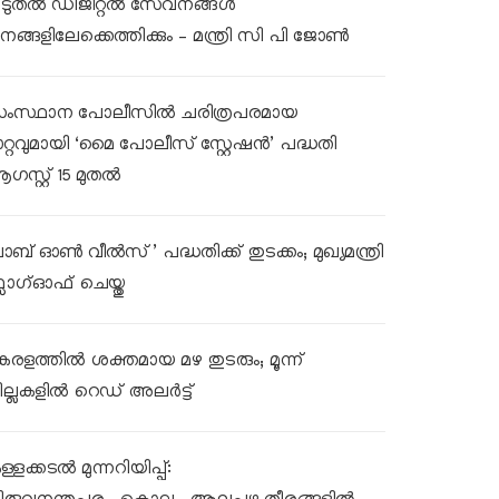
ൂടുതൽ ഡിജിറ്റൽ സേവനങ്ങൾ
നങ്ങളിലേക്കെത്തിക്കും – മന്ത്രി സി പി ജോൺ
ംസ്ഥാന പോലീസിൽ ചരിത്രപരമായ
ാറ്റവുമായി ‘മൈ പോലീസ് സ്റ്റേഷൻ’ പദ്ധതി
ഗസ്റ്റ് 15 മുതൽ
ലാബ് ഓൺ വീൽസ്’ പദ്ധതിക്ക് തുടക്കം; മുഖ്യമന്ത്രി
്ലാഗ്ഓഫ് ചെയ്തു
േരളത്തിൽ ശക്തമായ മഴ തുടരും; മൂന്ന്
ില്ലകളിൽ റെഡ് അലർട്ട്
്ളക്കടൽ മുന്നറിയിപ്പ്: