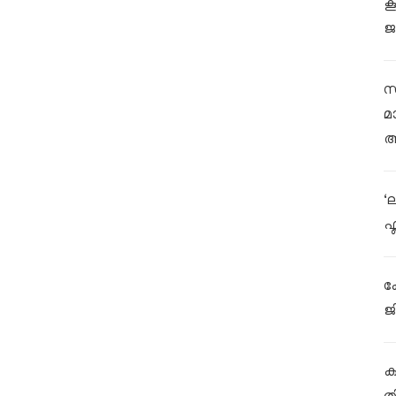
ക
ജ
സ
മ
ആ
‘
ഫ
ക
ജ
കള