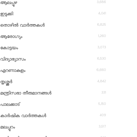
3,686
ആലപ്പുഴ
4,041
ഇടുക്കി
6,825
തൊഴിൽ വാർത്തകൾ
1,260
ആരോഗ്യം
3,073
കോട്ടയം
6,530
വിദ്യാഭ്യാസം
6,660
എറണാകുളം
4,842
തൃശ്ശൂർ
331
മന്ത്രിസഭാ തീരുമാനങ്ങൾ
5,150
പാലക്കാട്
409
കാർഷിക വാർത്തകൾ
3,517
മലപ്പുറം