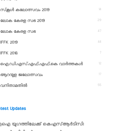
14
സ്‌കൂള്‍ കലോത്സവം 2019
29
ലോക കേരള സഭ 2019
47
ലോക കേരള സഭ
44
IFFK 2019
7
IFFK 2018
12
ഐ.ഡി.എസ്.എഫ്.എഫ്.കെ വാർത്തകൾ
17
ആറന്മുള ജലോത്സവം
55
വനിതാമതിൽ
atest Updates
ഐ യുഗത്തിലേക്ക് കെഎസ്ആർടിസി: