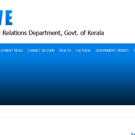
LOYMENT NEWS
CABINET DECISION
HEALTH
CULTURAL
GOVERNMENT ORDERS
S