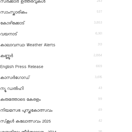
243
സർക്കാർ ഉത്തരവുകൾ
537
സാംസ്കാരികം
3,853
കോഴിക്കോട്
6,161
വയനാട്
313
കാലാവസ്ഥ: Weather Alerts
2,884
കണ്ണൂർ
669
English Press Release
3,615
കാസർഗോഡ്
43
ന്യൂ ഡൽഹി
99
കരുത്തോടെ കേരളം
49
നിയമസഭ പുസ്തകോത്സവം
42
സ്‌കൂൾ കലോത്സവം 2025
26