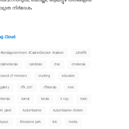
ിരുവനന്തപുരം, കൊല്ലം, ആലപ്പുഴ തീരങ്ങളിൽ
ാഗ്രത നിർദേശം
ag Cloud
#keralagovernment #CabinetDecision #cabinet
22ndiffk
cabinetkerala
candidate
chat
cmokerala
council of ministers
crushing
education
gallery
iffk 2017
iffkkerala
intel
itkerala
kamal
kerala
k raju
ksidc
kt jaleel
kudumbasree
kudumbasree chicken
layout
lifescience park
link
media