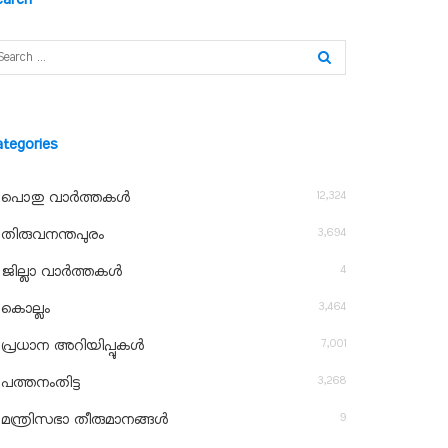
ategories
12,324
പൊതു വാർത്തകൾ
3,694
തിരുവനന്തപുരം
4
ജില്ലാ വാർത്തകൾ
3,464
കൊല്ലം
7,001
പ്രധാന അറിയിപ്പുകൾ
3,268
പത്തനംതിട്ട
9
മന്ത്രിസഭാ തീരുമാനങ്ങൾ