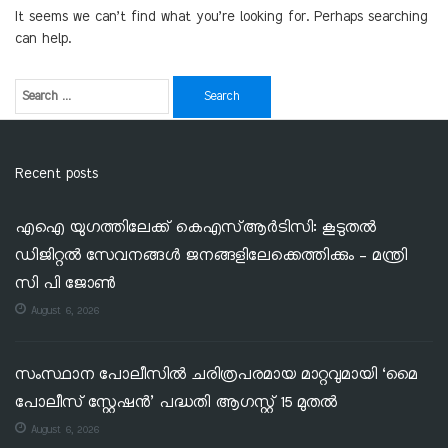
It seems we can’t find what you’re looking for. Perhaps searching
can help.
Recent posts
എഐ യുഗത്തിലേക്ക് കെഎസ്ആർടിസി: കൂടുതൽ
ഡിജിറ്റൽ സേവനങ്ങൾ ജനങ്ങളിലേക്കെത്തിക്കും – മന്ത്രി
സി പി ജോൺ
August 6, 2026
സംസ്ഥാന പോലീസിൽ ചരിത്രപരമായ മാറ്റവുമായി ‘മൈ
പോലീസ് സ്റ്റേഷൻ’ പദ്ധതി ആഗസ്റ്റ് 15 മുതൽ
August 6, 2026