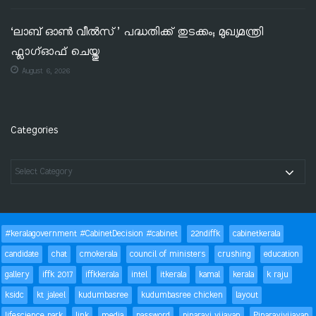
‘ലാബ് ഓൺ വീൽസ്’ പദ്ധതിക്ക് തുടക്കം; മുഖ്യമന്ത്രി
ഫ്ലാഗ്ഓഫ് ചെയ്തു
August 6, 2026
Categories
#keralagovernment #CabinetDecision #cabinet
22ndiffk
cabinetkerala
candidate
chat
cmokerala
council of ministers
crushing
education
gallery
iffk 2017
iffkkerala
intel
itkerala
kamal
kerala
k raju
ksidc
kt jaleel
kudumbasree
kudumbasree chicken
layout
lifescience park
link
media
password
pinarayi vijayan
Pinarayivijayan