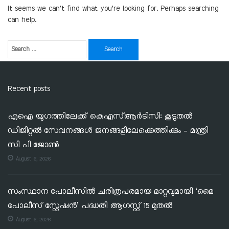
It seems we can’t find what you’re looking for. Perhaps searching
can help.
Recent posts
എഐ യുഗത്തിലേക്ക് കെഎസ്ആർടിസി: കൂടുതൽ
ഡിജിറ്റൽ സേവനങ്ങൾ ജനങ്ങളിലേക്കെത്തിക്കും – മന്ത്രി
സി പി ജോൺ
August 6, 2026
സംസ്ഥാന പോലീസിൽ ചരിത്രപരമായ മാറ്റവുമായി ‘മൈ
പോലീസ് സ്റ്റേഷൻ’ പദ്ധതി ആഗസ്റ്റ് 15 മുതൽ
August 6, 2026