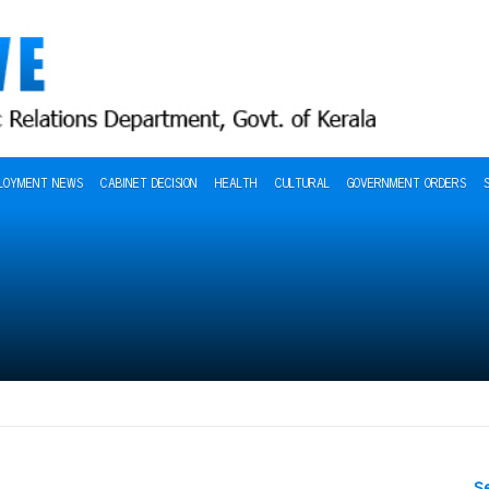
LOYMENT NEWS
CABINET DECISION
HEALTH
CULTURAL
GOVERNMENT ORDERS
S