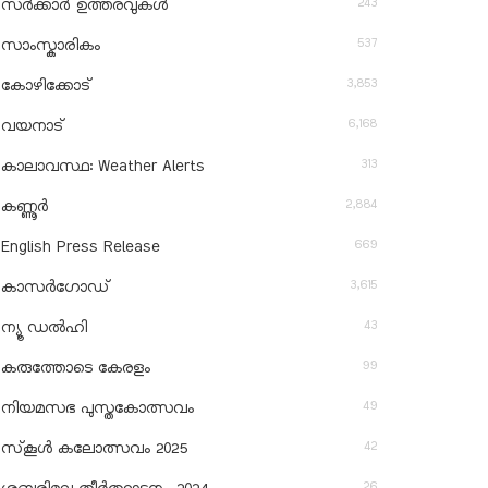
243
സർക്കാർ ഉത്തരവുകൾ
537
സാംസ്കാരികം
3,853
കോഴിക്കോട്
6,168
വയനാട്
313
കാലാവസ്ഥ: Weather Alerts
2,884
കണ്ണൂർ
669
English Press Release
3,615
കാസർഗോഡ്
43
ന്യൂ ഡൽഹി
99
കരുത്തോടെ കേരളം
49
നിയമസഭ പുസ്തകോത്സവം
42
സ്‌കൂൾ കലോത്സവം 2025
26