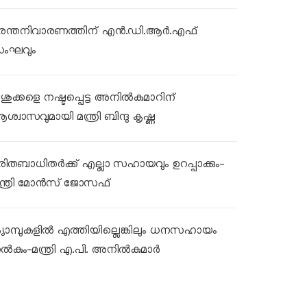
ുരന്തനിവാരണത്തിന് എൻ.ഡി.ആർ.എഫ്
ംഘവും
ശുക്കളെ നഷ്ടപ്പെട്ട അനിൽകുമാറിന്
ശ്വാസവുമായി മന്ത്രി ബിന്ദു കൃഷ്ണ
ുരിതബാധിതർക്ക് എല്ലാ സഹായവും ഉറപ്പാക്കും-
ന്ത്രി മോൻസ് ജോസഫ്
്യാമ്പുകളിൽ എത്തിയില്ലെങ്കിലും ധനസഹായം
ൽകും-മന്ത്രി എ.പി. അനിൽകുമാർ