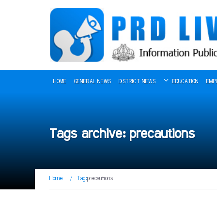
HOME
GENERAL NEWS
DISTRICT NEWS
EDUCATION
EMP
Tags archive: precautions
Home
/
Tag:
precautions