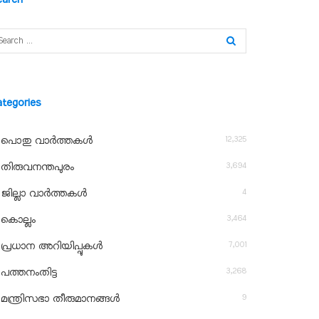
ategories
12,325
പൊതു വാർത്തകൾ
3,694
തിരുവനന്തപുരം
4
ജില്ലാ വാർത്തകൾ
3,464
കൊല്ലം
7,001
പ്രധാന അറിയിപ്പുകൾ
3,268
പത്തനംതിട്ട
9
മന്ത്രിസഭാ തീരുമാനങ്ങൾ