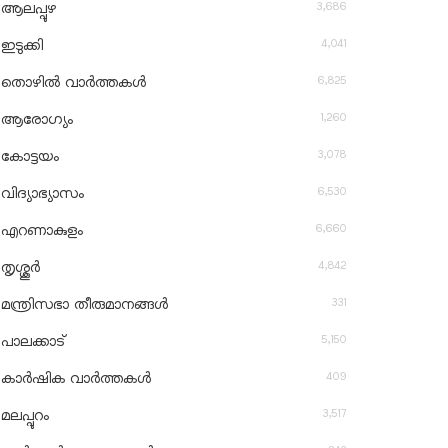
3,686
ആലപ്പുഴ
4,041
ഇടുക്കി
6,825
തൊഴിൽ വാർത്തകൾ
1,260
ആരോഗ്യം
3,078
കോട്ടയം
6,530
വിദ്യാഭ്യാസം
6,660
എറണാകുളം
4,842
തൃശ്ശൂർ
331
മന്ത്രിസഭാ തീരുമാനങ്ങൾ
5,150
പാലക്കാട്
409
കാർഷിക വാർത്തകൾ
3,517
മലപ്പുറം