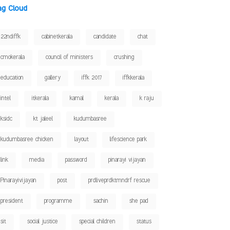
ag Cloud
22ndiffk
cabinetkerala
candidate
chat
cmokerala
council of ministers
crushing
education
gallery
iffk 2017
iffkkerala
intel
itkerala
kamal
kerala
k raju
ksidc
kt jaleel
kudumbasree
kudumbasree chicken
layout
lifescience park
link
media
password
pinarayi vijayan
Pinarayivijayan
post
prdliveprdktmndrf rescue
president
programme
sachin
she pad
sit
social justice
special children
status