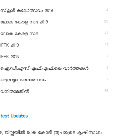
14
സ്‌കൂള്‍ കലോത്സവം 2019
29
ലോക കേരള സഭ 2019
47
ലോക കേരള സഭ
44
IFFK 2019
7
IFFK 2018
12
ഐ.ഡി.എസ്.എഫ്.എഫ്.കെ വാർത്തകൾ
17
ആറന്മുള ജലോത്സവം
55
വനിതാമതിൽ
atest Updates
ഴ; ജില്ലയില്‍ 19.96 കോടി രൂപയുടെ കൃഷിനാശം