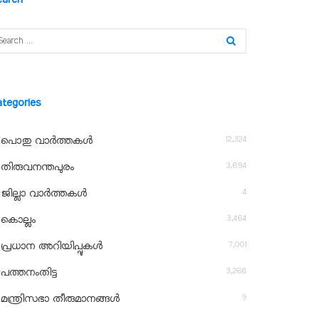
ategories
12,324
പൊതു വാർത്തകൾ
3,694
തിരുവനന്തപുരം
4
ജില്ലാ വാർത്തകൾ
3,464
കൊല്ലം
7,001
പ്രധാന അറിയിപ്പുകൾ
3,268
പത്തനംതിട്ട
9
മന്ത്രിസഭാ തീരുമാനങ്ങൾ