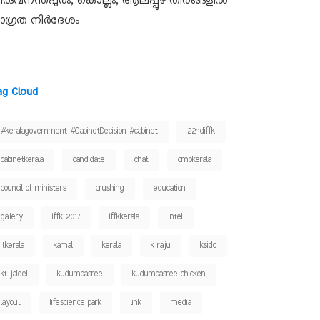
ിരുവനന്തപുരം, കൊല്ലം, ആലപ്പുഴ തീരങ്ങളിൽ
ാഗ്രത നിർദേശം
ag Cloud
#keralagovernment #CabinetDecision #cabinet
22ndiffk
cabinetkerala
candidate
chat
cmokerala
council of ministers
crushing
education
gallery
iffk 2017
iffkkerala
intel
itkerala
kamal
kerala
k raju
ksidc
kt jaleel
kudumbasree
kudumbasree chicken
layout
lifescience park
link
media