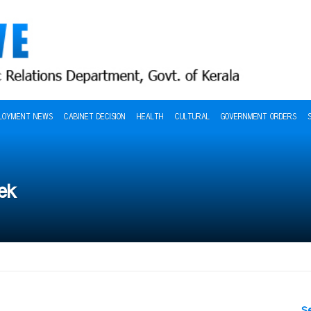
LOYMENT NEWS
CABINET DECISION
HEALTH
CULTURAL
GOVERNMENT ORDERS
ek
S