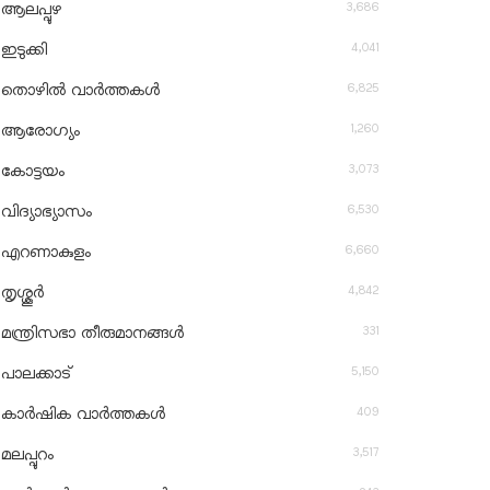
3,686
ആലപ്പുഴ
4,041
ഇടുക്കി
6,825
തൊഴിൽ വാർത്തകൾ
1,260
ആരോഗ്യം
3,073
കോട്ടയം
6,530
വിദ്യാഭ്യാസം
6,660
എറണാകുളം
4,842
തൃശ്ശൂർ
331
മന്ത്രിസഭാ തീരുമാനങ്ങൾ
5,150
പാലക്കാട്
409
കാർഷിക വാർത്തകൾ
3,517
മലപ്പുറം