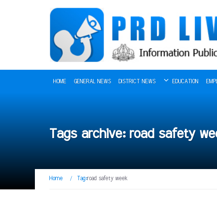
HOME
GENERAL NEWS
DISTRICT NEWS
EDUCATION
EMP
Tags archive: road safety we
Home
/
Tag:
road safety week