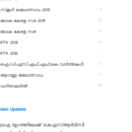
14
സ്‌കൂള്‍ കലോത്സവം 2019
29
ലോക കേരള സഭ 2019
47
ലോക കേരള സഭ
44
IFFK 2019
7
IFFK 2018
12
ഐ.ഡി.എസ്.എഫ്.എഫ്.കെ വാർത്തകൾ
17
ആറന്മുള ജലോത്സവം
55
വനിതാമതിൽ
atest Updates
ഐ യുഗത്തിലേക്ക് കെഎസ്ആർടിസി: