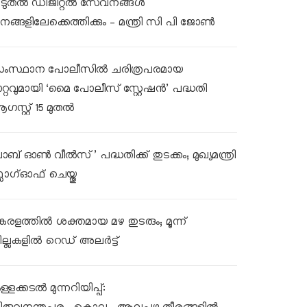
ൂടുതൽ ഡിജിറ്റൽ സേവനങ്ങൾ
നങ്ങളിലേക്കെത്തിക്കും – മന്ത്രി സി പി ജോൺ
ംസ്ഥാന പോലീസിൽ ചരിത്രപരമായ
ാറ്റവുമായി ‘മൈ പോലീസ് സ്റ്റേഷൻ’ പദ്ധതി
ഗസ്റ്റ് 15 മുതൽ
ലാബ് ഓൺ വീൽസ്’ പദ്ധതിക്ക് തുടക്കം; മുഖ്യമന്ത്രി
്ലാഗ്ഓഫ് ചെയ്തു
േരളത്തിൽ ശക്തമായ മഴ തുടരും; മൂന്ന്
ില്ലകളിൽ റെഡ് അലർട്ട്
്ളക്കടൽ മുന്നറിയിപ്പ്: