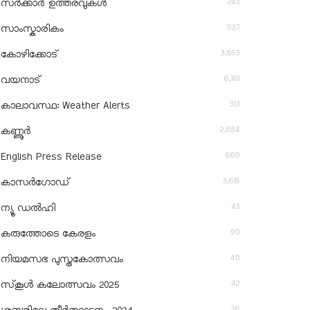
243
സർക്കാർ ഉത്തരവുകൾ
537
സാംസ്കാരികം
3,853
കോഴിക്കോട്
6,161
വയനാട്
313
കാലാവസ്ഥ: Weather Alerts
2,884
കണ്ണൂർ
669
English Press Release
3,615
കാസർഗോഡ്
43
ന്യൂ ഡൽഹി
99
കരുത്തോടെ കേരളം
49
നിയമസഭ പുസ്തകോത്സവം
42
സ്‌കൂൾ കലോത്സവം 2025
26