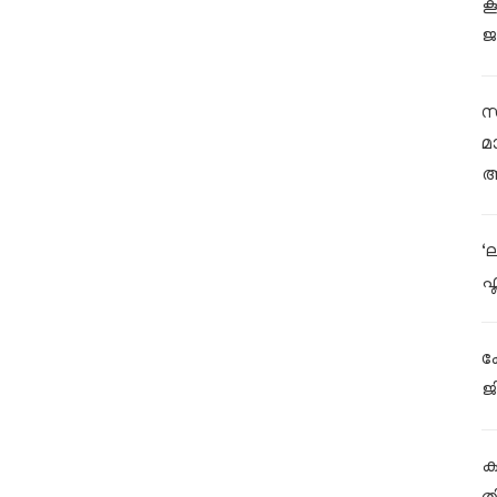
ക
ജ
സ
മ
ആ
‘
ഫ
ക
ജ
കള