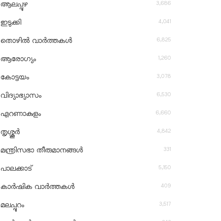
3,686
ആലപ്പുഴ
4,041
ഇടുക്കി
6,825
തൊഴിൽ വാർത്തകൾ
1,260
ആരോഗ്യം
3,078
കോട്ടയം
6,530
വിദ്യാഭ്യാസം
6,660
എറണാകുളം
4,842
തൃശ്ശൂർ
331
മന്ത്രിസഭാ തീരുമാനങ്ങൾ
5,150
പാലക്കാട്
409
കാർഷിക വാർത്തകൾ
3,517
മലപ്പുറം