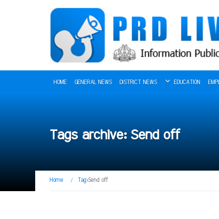
HOME
GENERAL NEWS
DISTRICT NEWS
EDUCATION
EMP
Tags archive: Send off
Home
/
Tag:
Send off