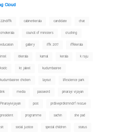
ag Cloud
22ndiffk
cabinetkerala
candidate
chat
cmokerala
council of ministers
crushing
education
gallery
iffk 2017
iffkkerala
intel
itkerala
kamal
kerala
k raju
ksidc
kt jaleel
kudumbasree
kudumbasree chicken
layout
lifescience park
link
media
password
pinarayi vijayan
Pinarayivijayan
post
prdliveprdktmndrf rescue
president
programme
sachin
she pad
sit
social justice
special children
status