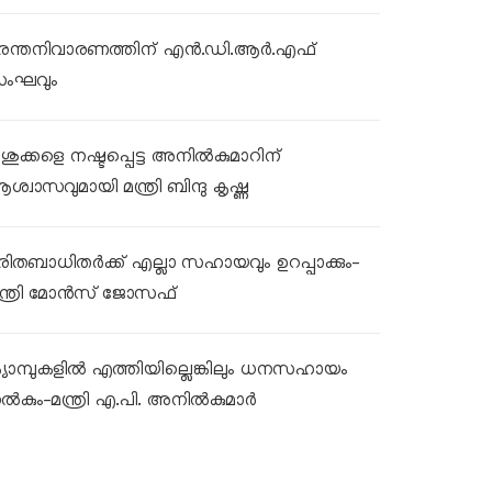
ുരന്തനിവാരണത്തിന് എൻ.ഡി.ആർ.എഫ്
ംഘവും
ശുക്കളെ നഷ്ടപ്പെട്ട അനിൽകുമാറിന്
ശ്വാസവുമായി മന്ത്രി ബിന്ദു കൃഷ്ണ
ുരിതബാധിതർക്ക് എല്ലാ സഹായവും ഉറപ്പാക്കും-
ന്ത്രി മോൻസ് ജോസഫ്
്യാമ്പുകളിൽ എത്തിയില്ലെങ്കിലും ധനസഹായം
ൽകും-മന്ത്രി എ.പി. അനിൽകുമാർ