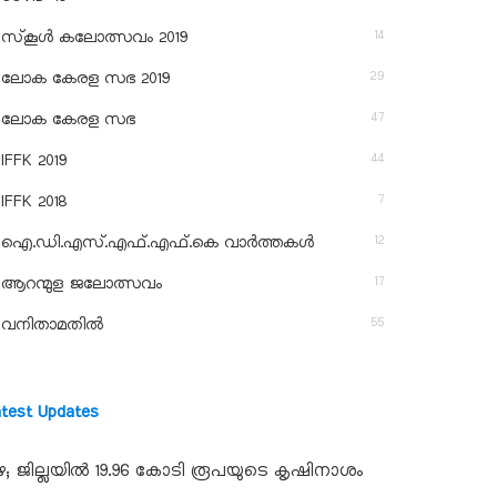
14
സ്‌കൂള്‍ കലോത്സവം 2019
29
ലോക കേരള സഭ 2019
47
ലോക കേരള സഭ
44
IFFK 2019
7
IFFK 2018
12
ഐ.ഡി.എസ്.എഫ്.എഫ്.കെ വാർത്തകൾ
17
ആറന്മുള ജലോത്സവം
55
വനിതാമതിൽ
atest Updates
ഴ; ജില്ലയില്‍ 19.96 കോടി രൂപയുടെ കൃഷിനാശം