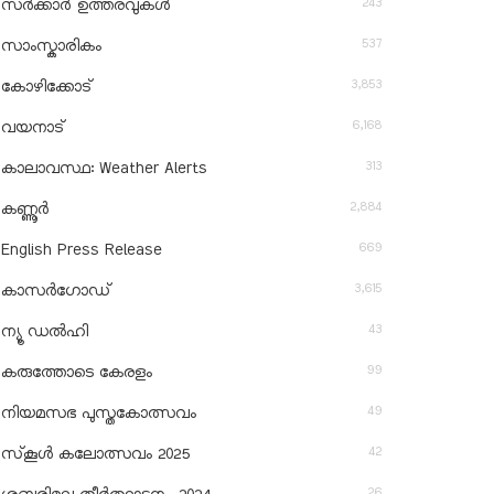
243
സർക്കാർ ഉത്തരവുകൾ
537
സാംസ്കാരികം
3,853
കോഴിക്കോട്
6,168
വയനാട്
313
കാലാവസ്ഥ: Weather Alerts
2,884
കണ്ണൂർ
669
English Press Release
3,615
കാസർഗോഡ്
43
ന്യൂ ഡൽഹി
99
കരുത്തോടെ കേരളം
49
നിയമസഭ പുസ്തകോത്സവം
42
സ്‌കൂൾ കലോത്സവം 2025
26