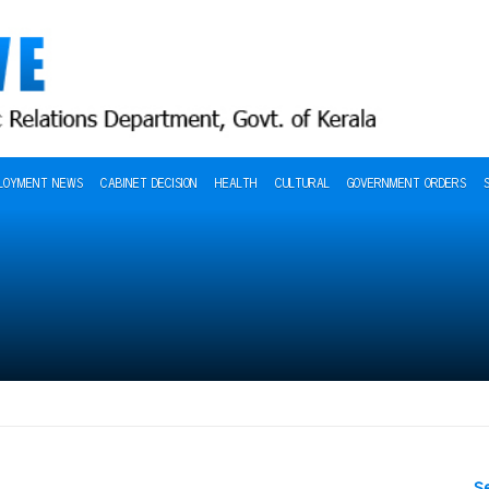
LOYMENT NEWS
CABINET DECISION
HEALTH
CULTURAL
GOVERNMENT ORDERS
S