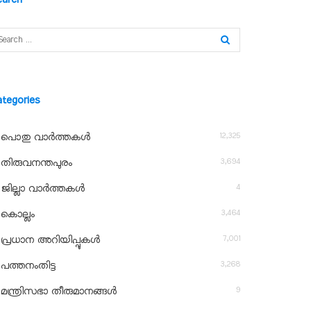
ategories
12,325
പൊതു വാർത്തകൾ
3,694
തിരുവനന്തപുരം
4
ജില്ലാ വാർത്തകൾ
3,464
കൊല്ലം
7,001
പ്രധാന അറിയിപ്പുകൾ
3,268
പത്തനംതിട്ട
9
മന്ത്രിസഭാ തീരുമാനങ്ങൾ