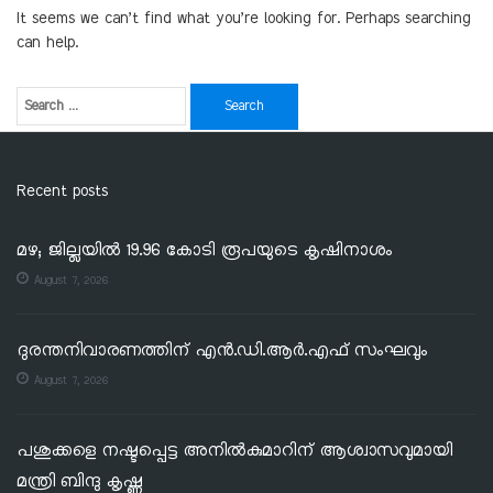
It seems we can’t find what you’re looking for. Perhaps searching
can help.
Recent posts
മഴ; ജില്ലയില്‍ 19.96 കോടി രൂപയുടെ കൃഷിനാശം
August 7, 2026
ദുരന്തനിവാരണത്തിന് എൻ.ഡി.ആർ.എഫ് സംഘവും
August 7, 2026
പശുക്കളെ നഷ്ടപ്പെട്ട അനിൽകുമാറിന് ആശ്വാസവുമായി
മന്ത്രി ബിന്ദു കൃഷ്ണ