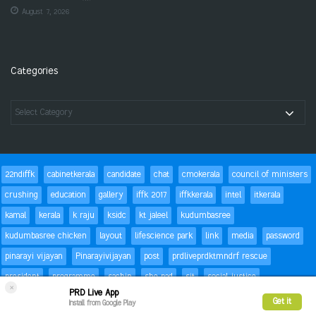
August 7, 2026
Categories
22ndiffk
cabinetkerala
candidate
chat
cmokerala
council of ministers
crushing
education
gallery
iffk 2017
iffkkerala
intel
itkerala
kamal
kerala
k raju
ksidc
kt jaleel
kudumbasree
kudumbasree chicken
layout
lifescience park
link
media
password
pinarayi vijayan
Pinarayivijayan
post
prdliveprdktmndrf rescue
president
programme
sachin
she pad
sit
social justice
×
PRD Live App
special children
status
Success
t20
text
thomas isaac
trackbacks
Get it
Install from Google Play