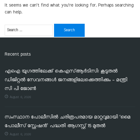
It seems we can’t find what you’re looking for. Perhaps searching
can help.
Recent posts
എഐ യുഗത്തിലേക്ക് കെഎസ്ആർടിസി: കൂടുതൽ
ഡിജിറ്റൽ സേവനങ്ങൾ ജനങ്ങളിലേക്കെത്തിക്കും – മന്ത്രി
സി പി ജോൺ
August 6, 2026
സംസ്ഥാന പോലീസിൽ ചരിത്രപരമായ മാറ്റവുമായി ‘മൈ
പോലീസ് സ്റ്റേഷൻ’ പദ്ധതി ആഗസ്റ്റ് 15 മുതൽ
August 6, 2026