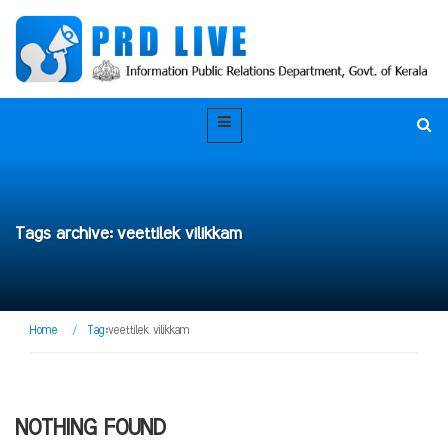
Tags archive: veettilek vilikkam
Home
/
Tag:
veettilek vilikkam
NOTHING FOUND