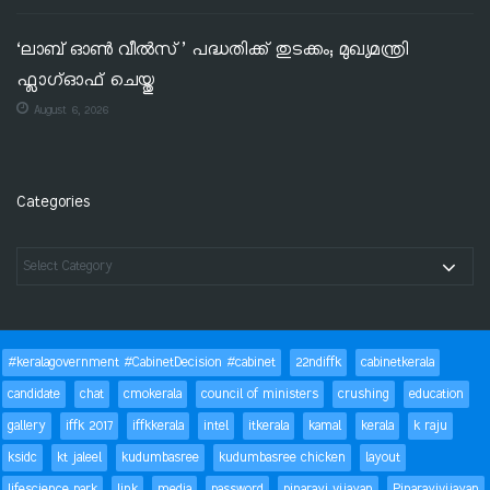
‘ലാബ് ഓൺ വീൽസ്’ പദ്ധതിക്ക് തുടക്കം; മുഖ്യമന്ത്രി
ഫ്ലാഗ്ഓഫ് ചെയ്തു
August 6, 2026
Categories
#keralagovernment #CabinetDecision #cabinet
22ndiffk
cabinetkerala
candidate
chat
cmokerala
council of ministers
crushing
education
gallery
iffk 2017
iffkkerala
intel
itkerala
kamal
kerala
k raju
ksidc
kt jaleel
kudumbasree
kudumbasree chicken
layout
lifescience park
link
media
password
pinarayi vijayan
Pinarayivijayan