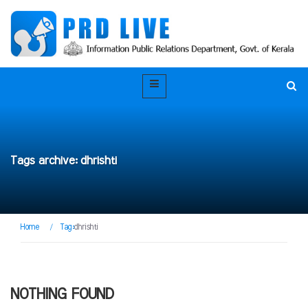
Tags archive: dhrishti
Home
/
Tag:
dhrishti
NOTHING FOUND