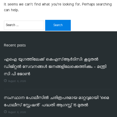
It seems we can’t find what you’re looking for. Perhaps searching
can help.
Recent posts
എഐ യുഗത്തിലേക്ക് കെഎസ്ആർടിസി: കൂടുതൽ
ഡിജിറ്റൽ സേവനങ്ങൾ ജനങ്ങളിലേക്കെത്തിക്കും – മന്ത്രി
സി പി ജോൺ
August 6, 2026
സംസ്ഥാന പോലീസിൽ ചരിത്രപരമായ മാറ്റവുമായി ‘മൈ
പോലീസ് സ്റ്റേഷൻ’ പദ്ധതി ആഗസ്റ്റ് 15 മുതൽ
August 6, 2026