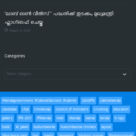
‘ലാബ് ഓൺ വീൽസ്’ പദ്ധതിക്ക് തുടക്കം; മുഖ്യമന്ത്രി
ഫ്ലാഗ്ഓഫ് ചെയ്തു
August 6, 2026
Categories
#keralagovernment #CabinetDecision #cabinet
22ndiffk
cabinetkerala
candidate
chat
cmokerala
council of ministers
crushing
education
gallery
iffk 2017
iffkkerala
intel
itkerala
kamal
kerala
k raju
ksidc
kt jaleel
kudumbasree
kudumbasree chicken
layout
lifescience park
link
media
password
pinarayi vijayan
Pinarayivijayan