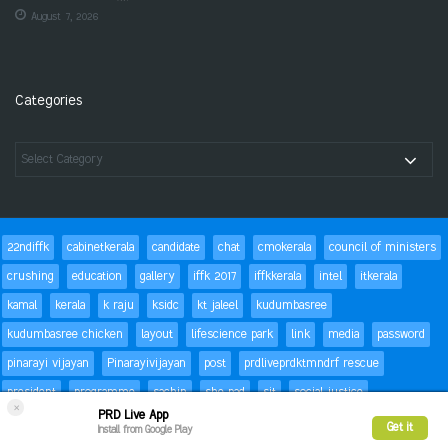
August 7, 2026
Categories
22ndiffk
cabinetkerala
candidate
chat
cmokerala
council of ministers
crushing
education
gallery
iffk 2017
iffkkerala
intel
itkerala
kamal
kerala
k raju
ksidc
kt jaleel
kudumbasree
kudumbasree chicken
layout
lifescience park
link
media
password
pinarayi vijayan
Pinarayivijayan
post
prdliveprdktmndrf rescue
president
programme
sachin
she pad
sit
social justice
×
PRD Live App
special children
status
Success
t20
text
thomas isaac
trackbacks
Get it
Install from Google Play