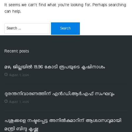
It seems we can’t find what you’re looking for. Perhaps searching
can help.
Recent posts
മഴ; ജില്ലയില്‍ 19.96 കോടി രൂപയുടെ കൃഷിനാശം
August 7, 2026
ദുരന്തനിവാരണത്തിന് എൻ.ഡി.ആർ.എഫ് സംഘവും
August 7, 2026
പശുക്കളെ നഷ്ടപ്പെട്ട അനിൽകുമാറിന് ആശ്വാസവുമായി
മന്ത്രി ബിന്ദു കൃഷ്ണ