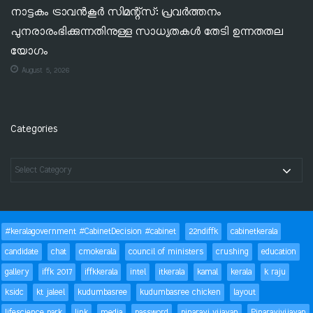
നാട്ടകം ട്രാവൻകൂർ സിമന്റ്‌സ്: പ്രവർത്തനം
പുനരാരംഭിക്കുന്നതിനുള്ള സാധ്യതകൾ തേടി ഉന്നതതല
യോഗം
August 5, 2026
Categories
#keralagovernment #CabinetDecision #cabinet
22ndiffk
cabinetkerala
candidate
chat
cmokerala
council of ministers
crushing
education
gallery
iffk 2017
iffkkerala
intel
itkerala
kamal
kerala
k raju
ksidc
kt jaleel
kudumbasree
kudumbasree chicken
layout
lifescience park
link
media
password
pinarayi vijayan
Pinarayivijayan