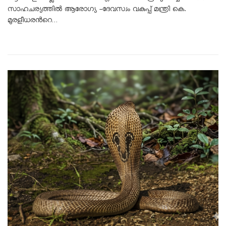
സാഹചര്യത്തിൽ ആരോഗ്യ -ദേവസ്വം വകുപ്പ് മന്ത്രി കെ.
മുരളീധരൻറെ…