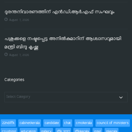
ദുരന്തനിവാരണത്തിന് എൻ.ഡി.ആർ.എഫ് സംഘവും
August 7, 2026
പശുക്കളെ നഷ്ടപ്പെട്ട അനിൽകുമാറിന് ആശ്വാസവുമായി
മന്ത്രി ബിന്ദു കൃഷ്ണ
August 7, 2026
Categories
22ndiffk
cabinetkerala
candidate
chat
cmokerala
council of ministers
crushing
education
gallery
iffk 2017
iffkkerala
intel
itkerala