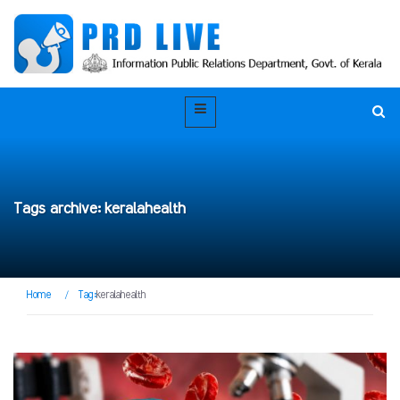
Tags archive: keralahealth
Home
/
Tag:
keralahealth