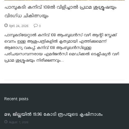
പാമ്പുകടി: കനിവ് 108ൽ വിളിച്ചാൽ പ്രഥമ ശുശ്രൂഷയും
വിദഗ്ധ ചികിത്സയും
April 24, 2026
0
പാമ്പുകടിയേറ്റാൽ കനിവ് 108 ആംബുലൻസ് വഴി ആന്റി സ്നേക്ക്
വെനം ഉള്ള ആശുപത്രികളിൽ കൃത്യമായി എത്തിക്കുമെന്ന്
ആരോഗ്യ വകുപ്പ്. കനിവ് 108 ആംബുലൻസിലുള്ള
പരിചയസമ്പന്നരായ എമർജൻസി മെഡിക്കൽ ടെക്നീഷ്യൻ വഴി
പ്രഥമ ശുശ്രൂഷയും നിരീക്ഷണവും…
Recent posts
മഴ; ജില്ലയില്‍ 19.96 കോടി രൂപയുടെ കൃഷിനാശം
August 7, 2026