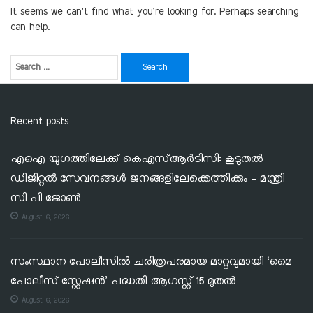
It seems we can’t find what you’re looking for. Perhaps searching
can help.
Recent posts
എഐ യുഗത്തിലേക്ക് കെഎസ്ആർടിസി: കൂടുതൽ
ഡിജിറ്റൽ സേവനങ്ങൾ ജനങ്ങളിലേക്കെത്തിക്കും – മന്ത്രി
സി പി ജോൺ
August 6, 2026
സംസ്ഥാന പോലീസിൽ ചരിത്രപരമായ മാറ്റവുമായി ‘മൈ
പോലീസ് സ്റ്റേഷൻ’ പദ്ധതി ആഗസ്റ്റ് 15 മുതൽ
August 6, 2026