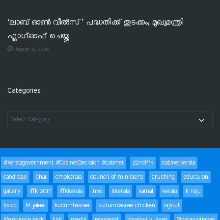
‘ലാബ് ഓൺ വീൽസ്’ പദ്ധതിക്ക് തുടക്കം; മുഖ്യമന്ത്രി
ഫ്ലാഗ്ഓഫ് ചെയ്തു
August 6, 2026
Categories
#keralagovernment #CabinetDecision #cabinet
22ndiffk
cabinetkerala
candidate
chat
cmokerala
council of ministers
crushing
education
gallery
iffk 2017
iffkkerala
intel
itkerala
kamal
kerala
k raju
ksidc
kt jaleel
kudumbasree
kudumbasree chicken
layout
lifescience park
link
media
password
pinarayi vijayan
Pinarayivijayan