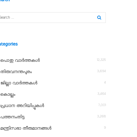
ategories
12,325
പൊതു വാർത്തകൾ
3,694
തിരുവനന്തപുരം
4
ജില്ലാ വാർത്തകൾ
3,464
കൊല്ലം
7,001
പ്രധാന അറിയിപ്പുകൾ
3,268
പത്തനംതിട്ട
9
മന്ത്രിസഭാ തീരുമാനങ്ങൾ