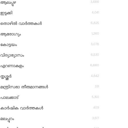
3,686
ആലപ്പുഴ
4,041
ഇടുക്കി
6,825
തൊഴിൽ വാർത്തകൾ
1,260
ആരോഗ്യം
3,078
കോട്ടയം
6,530
വിദ്യാഭ്യാസം
6,660
എറണാകുളം
4,842
തൃശ്ശൂർ
331
മന്ത്രിസഭാ തീരുമാനങ്ങൾ
5,150
പാലക്കാട്
409
കാർഷിക വാർത്തകൾ
3,517
മലപ്പുറം