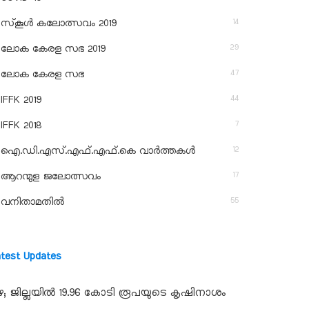
14
സ്‌കൂള്‍ കലോത്സവം 2019
29
ലോക കേരള സഭ 2019
47
ലോക കേരള സഭ
44
IFFK 2019
7
IFFK 2018
12
ഐ.ഡി.എസ്.എഫ്.എഫ്.കെ വാർത്തകൾ
17
ആറന്മുള ജലോത്സവം
55
വനിതാമതിൽ
atest Updates
ഴ; ജില്ലയില്‍ 19.96 കോടി രൂപയുടെ കൃഷിനാശം