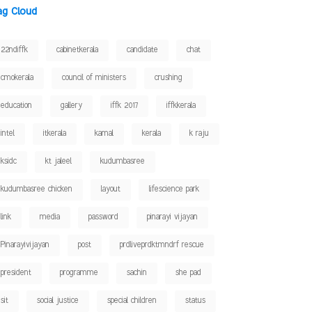
ag Cloud
22ndiffk
cabinetkerala
candidate
chat
cmokerala
council of ministers
crushing
education
gallery
iffk 2017
iffkkerala
intel
itkerala
kamal
kerala
k raju
ksidc
kt jaleel
kudumbasree
kudumbasree chicken
layout
lifescience park
link
media
password
pinarayi vijayan
Pinarayivijayan
post
prdliveprdktmndrf rescue
president
programme
sachin
she pad
sit
social justice
special children
status