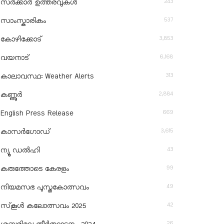
243
സർക്കാർ ഉത്തരവുകൾ
537
സാംസ്കാരികം
3,853
കോഴിക്കോട്
6,168
വയനാട്
313
കാലാവസ്ഥ: Weather Alerts
2,884
കണ്ണൂർ
669
English Press Release
3,615
കാസർഗോഡ്
43
ന്യൂ ഡൽഹി
99
കരുത്തോടെ കേരളം
49
നിയമസഭ പുസ്തകോത്സവം
42
സ്‌കൂൾ കലോത്സവം 2025
26