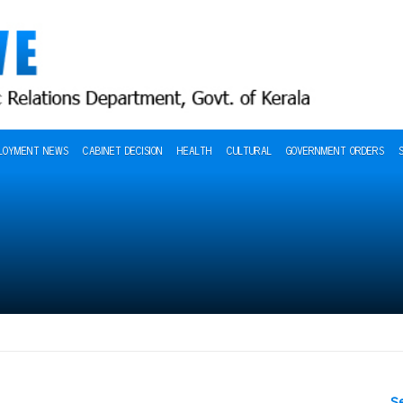
LOYMENT NEWS
CABINET DECISION
HEALTH
CULTURAL
GOVERNMENT ORDERS
S