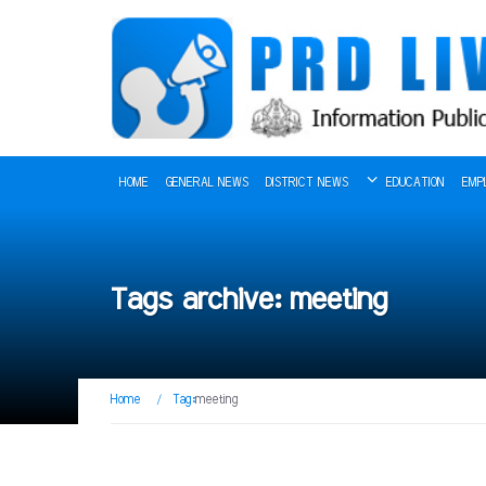
HOME
GENERAL NEWS
DISTRICT NEWS
EDUCATION
EMP
Tags archive: meeting
Home
/
Tag:
meeting