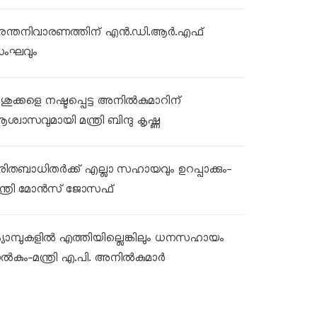
ുരന്തനിവാരണത്തിന് എൻ.ഡി.ആർ.എഫ്
ംഘവും
ശുക്കളെ നഷ്ടപ്പെട്ട അനിൽകുമാറിന്
ശ്വാസവുമായി മന്ത്രി ബിന്ദു കൃഷ്ണ
ുരിതബാധിതർക്ക് എല്ലാ സഹായവും ഉറപ്പാക്കും-
ന്ത്രി മോൻസ് ജോസഫ്
്യാമ്പുകളിൽ എത്തിയില്ലെങ്കിലും ധനസഹായം
ൽകും-മന്ത്രി എ.പി. അനിൽകുമാർ