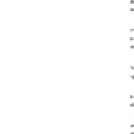
ക
ജ
സ
മ
ആ
‘
ഫ
ക
ജ
കള