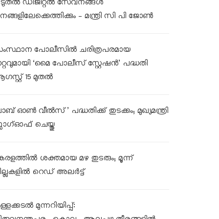
ൂടുതൽ ഡിജിറ്റൽ സേവനങ്ങൾ
നങ്ങളിലേക്കെത്തിക്കും – മന്ത്രി സി പി ജോൺ
ംസ്ഥാന പോലീസിൽ ചരിത്രപരമായ
ാറ്റവുമായി ‘മൈ പോലീസ് സ്റ്റേഷൻ’ പദ്ധതി
ഗസ്റ്റ് 15 മുതൽ
ലാബ് ഓൺ വീൽസ്’ പദ്ധതിക്ക് തുടക്കം; മുഖ്യമന്ത്രി
്ലാഗ്ഓഫ് ചെയ്തു
േരളത്തിൽ ശക്തമായ മഴ തുടരും; മൂന്ന്
ില്ലകളിൽ റെഡ് അലർട്ട്
്ളക്കടൽ മുന്നറിയിപ്പ്: