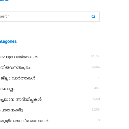
ategories
12,324
പൊതു വാർത്തകൾ
3,694
തിരുവനന്തപുരം
4
ജില്ലാ വാർത്തകൾ
3,464
കൊല്ലം
7,001
പ്രധാന അറിയിപ്പുകൾ
3,268
പത്തനംതിട്ട
9
മന്ത്രിസഭാ തീരുമാനങ്ങൾ