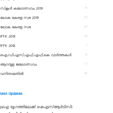
14
സ്‌കൂള്‍ കലോത്സവം 2019
29
ലോക കേരള സഭ 2019
47
ലോക കേരള സഭ
44
IFFK 2019
7
IFFK 2018
12
ഐ.ഡി.എസ്.എഫ്.എഫ്.കെ വാർത്തകൾ
17
ആറന്മുള ജലോത്സവം
55
വനിതാമതിൽ
atest Updates
ഐ യുഗത്തിലേക്ക് കെഎസ്ആർടിസി: