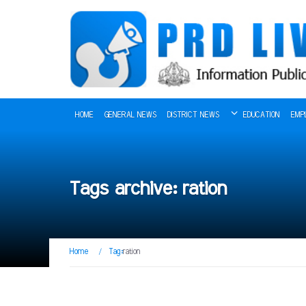
HOME
GENERAL NEWS
DISTRICT NEWS
EDUCATION
EMP
Tags archive: ration
Home
/
Tag:
ration