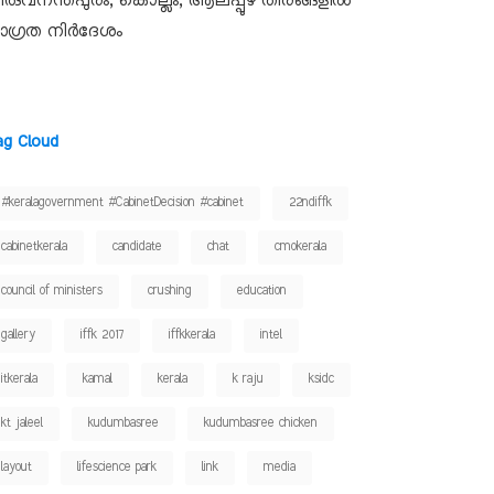
ിരുവനന്തപുരം, കൊല്ലം, ആലപ്പുഴ തീരങ്ങളിൽ
ാഗ്രത നിർദേശം
ag Cloud
#keralagovernment #CabinetDecision #cabinet
22ndiffk
cabinetkerala
candidate
chat
cmokerala
council of ministers
crushing
education
gallery
iffk 2017
iffkkerala
intel
itkerala
kamal
kerala
k raju
ksidc
kt jaleel
kudumbasree
kudumbasree chicken
layout
lifescience park
link
media