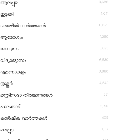
3,686
ആലപ്പുഴ
4,041
ഇടുക്കി
6,825
തൊഴിൽ വാർത്തകൾ
1,260
ആരോഗ്യം
3,073
കോട്ടയം
6,530
വിദ്യാഭ്യാസം
6,660
എറണാകുളം
4,842
തൃശ്ശൂർ
331
മന്ത്രിസഭാ തീരുമാനങ്ങൾ
5,150
പാലക്കാട്
409
കാർഷിക വാർത്തകൾ
3,517
മലപ്പുറം