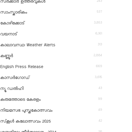
243
സർക്കാർ ഉത്തരവുകൾ
537
സാംസ്കാരികം
3,853
കോഴിക്കോട്
6,161
വയനാട്
313
കാലാവസ്ഥ: Weather Alerts
2,884
കണ്ണൂർ
669
English Press Release
3,615
കാസർഗോഡ്
43
ന്യൂ ഡൽഹി
99
കരുത്തോടെ കേരളം
49
നിയമസഭ പുസ്തകോത്സവം
42
സ്‌കൂൾ കലോത്സവം 2025
26