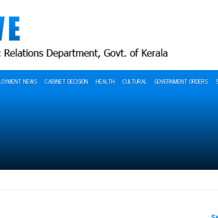
LOYMENT NEWS
CABINET DECISION
HEALTH
CULTURAL
GOVERNMENT ORDERS
S