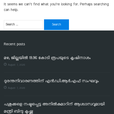
It seems we can’t find what you’re looking for. Perhaps searching
can help.
Recent posts
മഴ; ജില്ലയില്‍ 19.96 കോടി രൂപയുടെ കൃഷിനാശം
August 7, 2026
ദുരന്തനിവാരണത്തിന് എൻ.ഡി.ആർ.എഫ് സംഘവും
August 7, 2026
പശുക്കളെ നഷ്ടപ്പെട്ട അനിൽകുമാറിന് ആശ്വാസവുമായി
മന്ത്രി ബിന്ദു കൃഷ്ണ