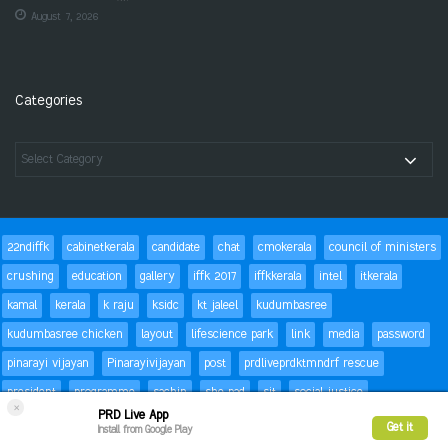
August 7, 2026
Categories
22ndiffk
cabinetkerala
candidate
chat
cmokerala
council of ministers
crushing
education
gallery
iffk 2017
iffkkerala
intel
itkerala
kamal
kerala
k raju
ksidc
kt jaleel
kudumbasree
kudumbasree chicken
layout
lifescience park
link
media
password
pinarayi vijayan
Pinarayivijayan
post
prdliveprdktmndrf rescue
president
programme
sachin
she pad
sit
social justice
×
PRD Live App
special children
status
Success
t20
text
thomas isaac
trackbacks
Get it
Install from Google Play