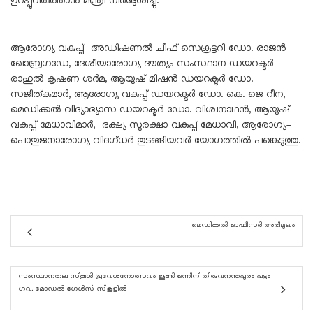
ഉറപ്പുവരുത്താൻ മന്ത്രി നിർദ്ദേശിച്ചു.
ആരോഗ്യ വകുപ്പ് അഡിഷണൽ ചീഫ് സെക്രട്ടറി ഡോ. രാജൻ
ഖോബ്രഗഡേ, ദേശീയാരോഗ്യ ദൗത്യം സംസ്ഥാന ഡയറക്ടർ
രാഹുൽ കൃഷണ ശർമ, ആയുഷ് മിഷൻ ഡയറക്ടർ ഡോ.
സജിത്കുമാർ, ആരോഗ്യ വകുപ്പ് ഡയറക്ടർ ഡോ. കെ. ജെ റീന,
മെഡിക്കൽ വിദ്യാഭ്യാസ ഡയറക്ടർ ഡോ. വിശ്വനാഥൻ, ആയുഷ്
വകുപ്പ് മേധാവിമാർ, ഭക്ഷ്യ സുരക്ഷാ വകുപ്പ് മേധാവി, ആരോഗ്യ-
പൊതുജനാരോഗ്യ വിദഗ്ധർ തുടങ്ങിയവർ യോഗത്തിൽ പങ്കെടുത്തു.
മെഡിക്കൽ ഓഫീസർ അഭിമുഖം
സംസ്ഥാനതല സ്‌കൂൾ പ്രവേശനോത്സവം ജൂൺ ഒന്നിന് തിരുവനന്തപുരം പട്ടം
ഗവ. മോഡൽ ഗേൾസ് സ്‌കൂളിൽ