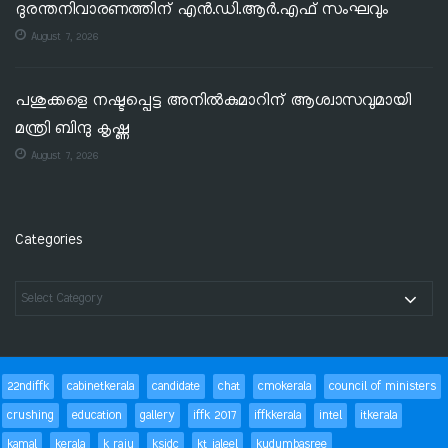
ദുരന്തനിവാരണത്തിന് എൻ.ഡി.ആർ.എഫ് സംഘവും
August 7, 2026
പശുക്കളെ നഷ്ടപ്പെട്ട അനിൽകുമാറിന് ആശ്വാസവുമായി
മന്ത്രി ബിന്ദു കൃഷ്ണ
August 7, 2026
Categories
22ndiffk
cabinetkerala
candidate
chat
cmokerala
council of ministers
crushing
education
gallery
iffk 2017
iffkkerala
intel
itkerala
kamal
kerala
k raju
ksidc
kt jaleel
kudumbasree