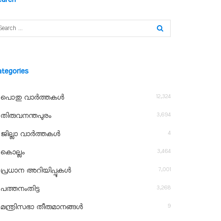
ategories
12,324
പൊതു വാർത്തകൾ
3,694
തിരുവനന്തപുരം
4
ജില്ലാ വാർത്തകൾ
3,464
കൊല്ലം
7,001
പ്രധാന അറിയിപ്പുകൾ
3,268
പത്തനംതിട്ട
9
മന്ത്രിസഭാ തീരുമാനങ്ങൾ