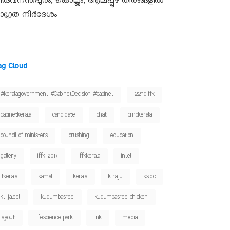
ിരുവനന്തപുരം, കൊല്ലം, ആലപ്പുഴ തീരങ്ങളിൽ
ാഗ്രത നിർദേശം
ag Cloud
#keralagovernment #CabinetDecision #cabinet
22ndiffk
cabinetkerala
candidate
chat
cmokerala
council of ministers
crushing
education
gallery
iffk 2017
iffkkerala
intel
itkerala
kamal
kerala
k raju
ksidc
kt jaleel
kudumbasree
kudumbasree chicken
layout
lifescience park
link
media