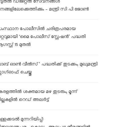
ൂടുതൽ ഡിജിറ്റൽ സേവനങ്ങൾ
നങ്ങളിലേക്കെത്തിക്കും – മന്ത്രി സി പി ജോൺ
ംസ്ഥാന പോലീസിൽ ചരിത്രപരമായ
ാറ്റവുമായി ‘മൈ പോലീസ് സ്റ്റേഷൻ’ പദ്ധതി
ഗസ്റ്റ് 15 മുതൽ
ലാബ് ഓൺ വീൽസ്’ പദ്ധതിക്ക് തുടക്കം; മുഖ്യമന്ത്രി
്ലാഗ്ഓഫ് ചെയ്തു
േരളത്തിൽ ശക്തമായ മഴ തുടരും; മൂന്ന്
ില്ലകളിൽ റെഡ് അലർട്ട്
്ളക്കടൽ മുന്നറിയിപ്പ്: