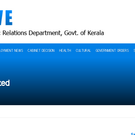
LOYMENT NEWS
CABINET DECISION
HEALTH
CULTURAL
GOVERNMENT ORDERS
ted
S