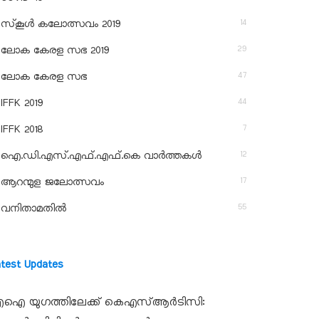
14
സ്‌കൂള്‍ കലോത്സവം 2019
29
ലോക കേരള സഭ 2019
47
ലോക കേരള സഭ
44
IFFK 2019
7
IFFK 2018
12
ഐ.ഡി.എസ്.എഫ്.എഫ്.കെ വാർത്തകൾ
17
ആറന്മുള ജലോത്സവം
55
വനിതാമതിൽ
atest Updates
ഐ യുഗത്തിലേക്ക് കെഎസ്ആർടിസി: