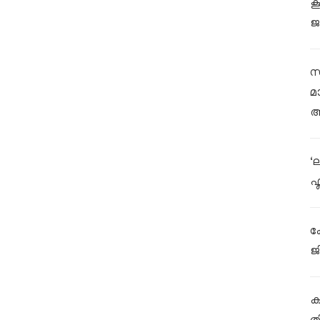
ക
ജ
സ
മ
ആ
‘
ഫ
ക
ജ
കള