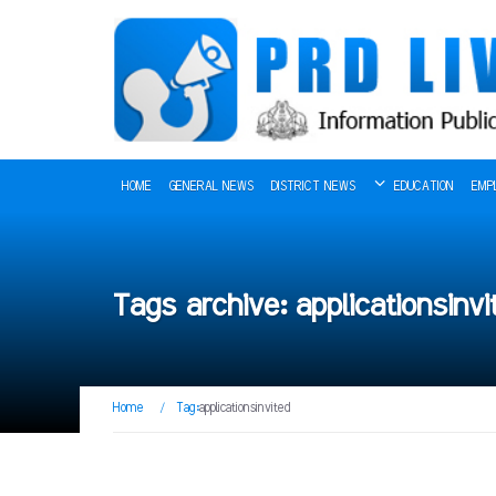
HOME
GENERAL NEWS
DISTRICT NEWS
EDUCATION
EMP
Tags archive: applicationsinvi
Home
/
Tag:
applicationsinvited