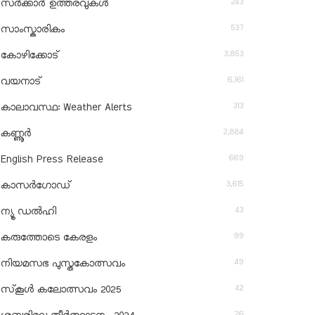
243
സർക്കാർ ഉത്തരവുകൾ
537
സാംസ്കാരികം
3,853
കോഴിക്കോട്
6,161
വയനാട്
313
കാലാവസ്ഥ: Weather Alerts
2,884
കണ്ണൂർ
669
English Press Release
3,615
കാസർഗോഡ്
43
ന്യൂ ഡൽഹി
99
കരുത്തോടെ കേരളം
49
നിയമസഭ പുസ്തകോത്സവം
42
സ്‌കൂൾ കലോത്സവം 2025
26