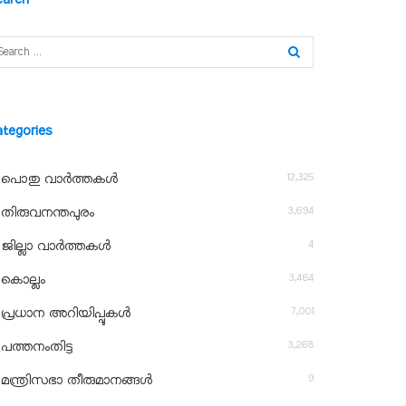
ategories
12,325
പൊതു വാർത്തകൾ
3,694
തിരുവനന്തപുരം
4
ജില്ലാ വാർത്തകൾ
3,464
കൊല്ലം
7,001
പ്രധാന അറിയിപ്പുകൾ
3,268
പത്തനംതിട്ട
9
മന്ത്രിസഭാ തീരുമാനങ്ങൾ