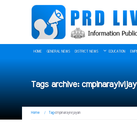
HOME
GENERAL NEWS
DISTRICT NEWS
EDUCATION
EMP
Tags archive: cmpinarayivija
Home
/
Tag:
cmpinarayivijayan