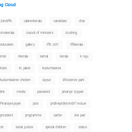
ag Cloud
22ndiffk
cabinetkerala
candidate
chat
cmokerala
council of ministers
crushing
education
gallery
iffk 2017
iffkkerala
intel
itkerala
kamal
kerala
k raju
ksidc
kt jaleel
kudumbasree
kudumbasree chicken
layout
lifescience park
link
media
password
pinarayi vijayan
Pinarayivijayan
post
prdliveprdktmndrf rescue
president
programme
sachin
she pad
sit
social justice
special children
status