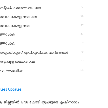
14
സ്‌കൂള്‍ കലോത്സവം 2019
29
ലോക കേരള സഭ 2019
47
ലോക കേരള സഭ
44
IFFK 2019
7
IFFK 2018
12
ഐ.ഡി.എസ്.എഫ്.എഫ്.കെ വാർത്തകൾ
17
ആറന്മുള ജലോത്സവം
55
വനിതാമതിൽ
atest Updates
ഴ; ജില്ലയില്‍ 19.96 കോടി രൂപയുടെ കൃഷിനാശം