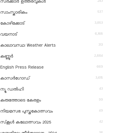
243
സർക്കാർ ഉത്തരവുകൾ
537
സാംസ്കാരികം
3,853
കോഴിക്കോട്
6,168
വയനാട്
313
കാലാവസ്ഥ: Weather Alerts
2,884
കണ്ണൂർ
669
English Press Release
3,615
കാസർഗോഡ്
43
ന്യൂ ഡൽഹി
99
കരുത്തോടെ കേരളം
49
നിയമസഭ പുസ്തകോത്സവം
42
സ്‌കൂൾ കലോത്സവം 2025
26