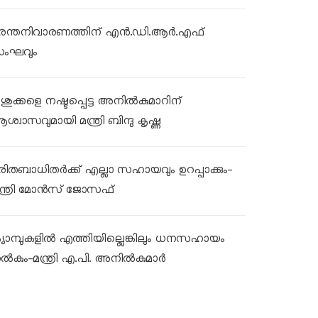
ുരന്തനിവാരണത്തിന് എൻ.ഡി.ആർ.എഫ്
ംഘവും
ശുക്കളെ നഷ്ടപ്പെട്ട അനിൽകുമാറിന്
ശ്വാസവുമായി മന്ത്രി ബിന്ദു കൃഷ്ണ
ുരിതബാധിതർക്ക് എല്ലാ സഹായവും ഉറപ്പാക്കും-
ന്ത്രി മോൻസ് ജോസഫ്
്യാമ്പുകളിൽ എത്തിയില്ലെങ്കിലും ധനസഹായം
ൽകും-മന്ത്രി എ.പി. അനിൽകുമാർ