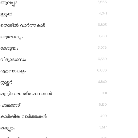
3,686
ആലപ്പുഴ
4,041
ഇടുക്കി
6,825
തൊഴിൽ വാർത്തകൾ
1,260
ആരോഗ്യം
3,078
കോട്ടയം
6,530
വിദ്യാഭ്യാസം
6,660
എറണാകുളം
4,842
തൃശ്ശൂർ
331
മന്ത്രിസഭാ തീരുമാനങ്ങൾ
5,150
പാലക്കാട്
409
കാർഷിക വാർത്തകൾ
3,517
മലപ്പുറം