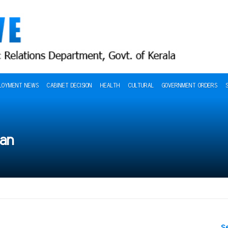
LOYMENT NEWS
CABINET DECISION
HEALTH
CULTURAL
GOVERNMENT ORDERS
yan
S