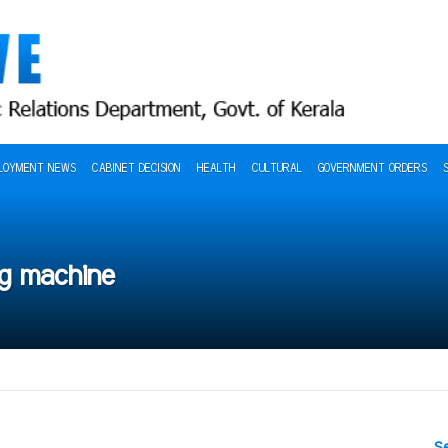
LOYMENT NEWS
CABINET DECISION
HEALTH
CULTURAL
GOVERNMENT ORDERS
ng machine
S