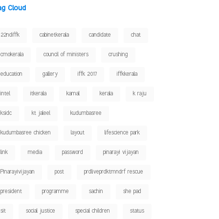
ag Cloud
22ndiffk
cabinetkerala
candidate
chat
cmokerala
council of ministers
crushing
education
gallery
iffk 2017
iffkkerala
intel
itkerala
kamal
kerala
k raju
ksidc
kt jaleel
kudumbasree
kudumbasree chicken
layout
lifescience park
link
media
password
pinarayi vijayan
Pinarayivijayan
post
prdliveprdktmndrf rescue
president
programme
sachin
she pad
sit
social justice
special children
status