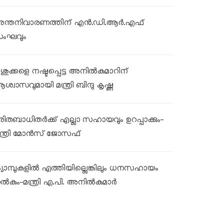
ുരന്തനിവാരണത്തിന് എൻ.ഡി.ആർ.എഫ്
ംഘവും
ശുക്കളെ നഷ്ടപ്പെട്ട അനിൽകുമാറിന്
ശ്വാസവുമായി മന്ത്രി ബിന്ദു കൃഷ്ണ
ുരിതബാധിതർക്ക് എല്ലാ സഹായവും ഉറപ്പാക്കും-
ന്ത്രി മോൻസ് ജോസഫ്
്യാമ്പുകളിൽ എത്തിയില്ലെങ്കിലും ധനസഹായം
ൽകും-മന്ത്രി എ.പി. അനിൽകുമാർ