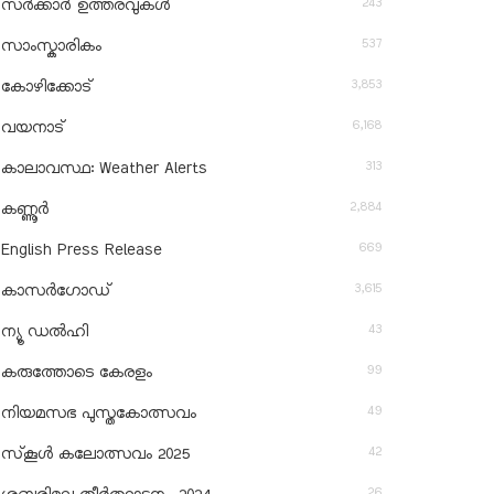
243
സർക്കാർ ഉത്തരവുകൾ
537
സാംസ്കാരികം
3,853
കോഴിക്കോട്
6,168
വയനാട്
313
കാലാവസ്ഥ: Weather Alerts
2,884
കണ്ണൂർ
669
English Press Release
3,615
കാസർഗോഡ്
43
ന്യൂ ഡൽഹി
99
കരുത്തോടെ കേരളം
49
നിയമസഭ പുസ്തകോത്സവം
42
സ്‌കൂൾ കലോത്സവം 2025
26