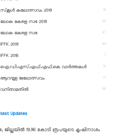
14
സ്‌കൂള്‍ കലോത്സവം 2019
29
ലോക കേരള സഭ 2019
47
ലോക കേരള സഭ
44
IFFK 2019
7
IFFK 2018
12
ഐ.ഡി.എസ്.എഫ്.എഫ്.കെ വാർത്തകൾ
17
ആറന്മുള ജലോത്സവം
55
വനിതാമതിൽ
atest Updates
ഴ; ജില്ലയില്‍ 19.96 കോടി രൂപയുടെ കൃഷിനാശം