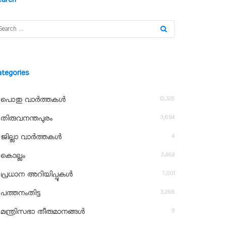
ategories
12,325
പൊതു വാർത്തകൾ
3,694
തിരുവനന്തപുരം
4
ജില്ലാ വാർത്തകൾ
3,464
കൊല്ലം
7,001
പ്രധാന അറിയിപ്പുകൾ
3,268
പത്തനംതിട്ട
9
മന്ത്രിസഭാ തീരുമാനങ്ങൾ