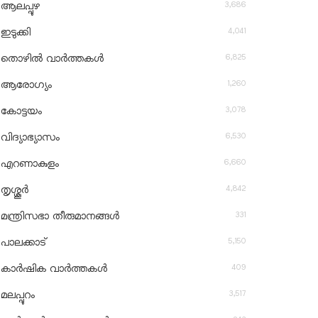
3,686
ആലപ്പുഴ
4,041
ഇടുക്കി
6,825
തൊഴിൽ വാർത്തകൾ
1,260
ആരോഗ്യം
3,078
കോട്ടയം
6,530
വിദ്യാഭ്യാസം
6,660
എറണാകുളം
4,842
തൃശ്ശൂർ
331
മന്ത്രിസഭാ തീരുമാനങ്ങൾ
5,150
പാലക്കാട്
409
കാർഷിക വാർത്തകൾ
3,517
മലപ്പുറം