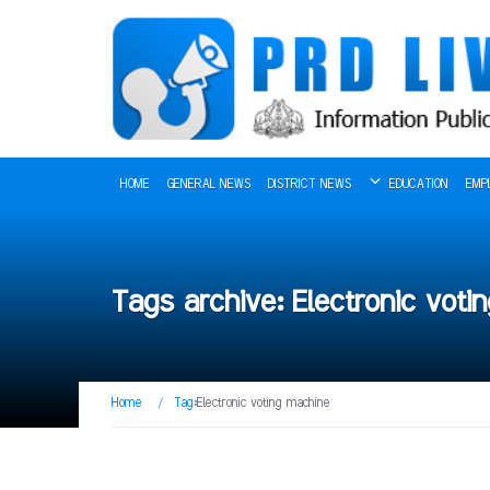
HOME
GENERAL NEWS
DISTRICT NEWS
EDUCATION
EMP
Tags archive: Electronic voti
Home
/
Tag:
Electronic voting machine