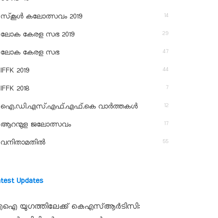
14
സ്‌കൂള്‍ കലോത്സവം 2019
29
ലോക കേരള സഭ 2019
47
ലോക കേരള സഭ
44
IFFK 2019
7
IFFK 2018
12
ഐ.ഡി.എസ്.എഫ്.എഫ്.കെ വാർത്തകൾ
17
ആറന്മുള ജലോത്സവം
55
വനിതാമതിൽ
atest Updates
ഐ യുഗത്തിലേക്ക് കെഎസ്ആർടിസി: