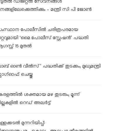
ൂടുതൽ ഡിജിറ്റൽ സേവനങ്ങൾ
നങ്ങളിലേക്കെത്തിക്കും – മന്ത്രി സി പി ജോൺ
ംസ്ഥാന പോലീസിൽ ചരിത്രപരമായ
ാറ്റവുമായി ‘മൈ പോലീസ് സ്റ്റേഷൻ’ പദ്ധതി
ഗസ്റ്റ് 15 മുതൽ
ലാബ് ഓൺ വീൽസ്’ പദ്ധതിക്ക് തുടക്കം; മുഖ്യമന്ത്രി
്ലാഗ്ഓഫ് ചെയ്തു
േരളത്തിൽ ശക്തമായ മഴ തുടരും; മൂന്ന്
ില്ലകളിൽ റെഡ് അലർട്ട്
്ളക്കടൽ മുന്നറിയിപ്പ്: