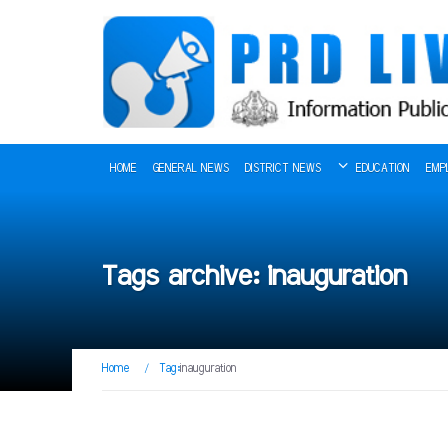
HOME
GENERAL NEWS
DISTRICT NEWS
EDUCATION
EMP
Tags archive: inauguration
Home
/
Tag:
inauguration