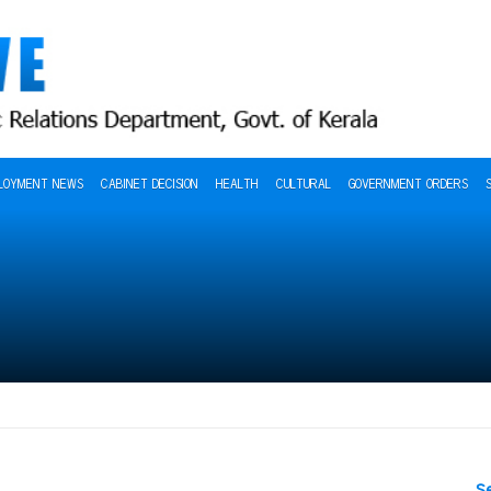
LOYMENT NEWS
CABINET DECISION
HEALTH
CULTURAL
GOVERNMENT ORDERS
S