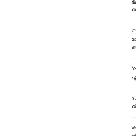
ക
ജ
സ
മ
ആ
‘
ഫ
ക
ജ
കള