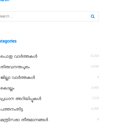
ategories
12,324
പൊതു വാർത്തകൾ
3,694
തിരുവനന്തപുരം
4
ജില്ലാ വാർത്തകൾ
3,464
കൊല്ലം
7,001
പ്രധാന അറിയിപ്പുകൾ
3,268
പത്തനംതിട്ട
9
മന്ത്രിസഭാ തീരുമാനങ്ങൾ