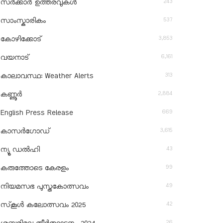
243
സർക്കാർ ഉത്തരവുകൾ
537
സാംസ്കാരികം
3,853
കോഴിക്കോട്
6,161
വയനാട്
313
കാലാവസ്ഥ: Weather Alerts
2,884
കണ്ണൂർ
669
English Press Release
3,615
കാസർഗോഡ്
43
ന്യൂ ഡൽഹി
99
കരുത്തോടെ കേരളം
49
നിയമസഭ പുസ്തകോത്സവം
42
സ്‌കൂൾ കലോത്സവം 2025
26