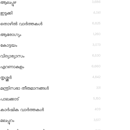
3,686
ആലപ്പുഴ
4,041
ഇടുക്കി
6,825
തൊഴിൽ വാർത്തകൾ
1,260
ആരോഗ്യം
3,073
കോട്ടയം
6,530
വിദ്യാഭ്യാസം
6,660
എറണാകുളം
4,842
തൃശ്ശൂർ
331
മന്ത്രിസഭാ തീരുമാനങ്ങൾ
5,150
പാലക്കാട്
409
കാർഷിക വാർത്തകൾ
3,517
മലപ്പുറം