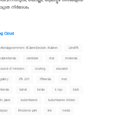
ിരുവനന്തപുരം, കൊല്ലം, ആലപ്പുഴ തീരങ്ങളിൽ
ാഗ്രത നിർദേശം
ag Cloud
#keralagovernment #CabinetDecision #cabinet
22ndiffk
cabinetkerala
candidate
chat
cmokerala
council of ministers
crushing
education
gallery
iffk 2017
iffkkerala
intel
itkerala
kamal
kerala
k raju
ksidc
kt jaleel
kudumbasree
kudumbasree chicken
layout
lifescience park
link
media