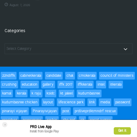
August 7, 2026
Categories
22ndiffk
cabinetkerala
candidate
chat
cmokerala
council of ministers
crushing
education
gallery
iffk 2017
iffkkerala
intel
itkerala
kamal
kerala
k raju
ksidc
kt jaleel
kudumbasree
kudumbasree chicken
layout
lifescience park
link
media
password
pinarayi vijayan
Pinarayivijayan
post
prdliveprdktmndrf rescue
president
programme
sachin
she pad
sit
social justice
×
PRD Live App
special children
status
Success
t20
text
thomas isaac
trackbacks
Get it
Install from Google Play