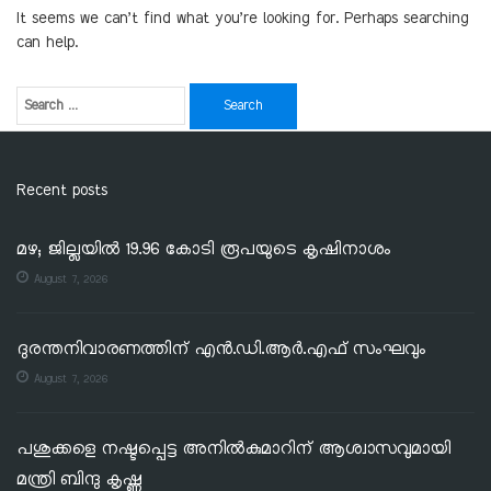
It seems we can’t find what you’re looking for. Perhaps searching
can help.
Recent posts
മഴ; ജില്ലയില്‍ 19.96 കോടി രൂപയുടെ കൃഷിനാശം
August 7, 2026
ദുരന്തനിവാരണത്തിന് എൻ.ഡി.ആർ.എഫ് സംഘവും
August 7, 2026
പശുക്കളെ നഷ്ടപ്പെട്ട അനിൽകുമാറിന് ആശ്വാസവുമായി
മന്ത്രി ബിന്ദു കൃഷ്ണ