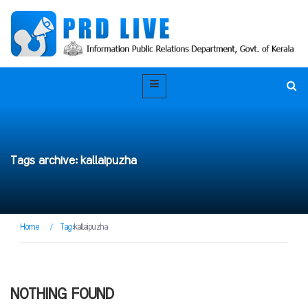
Tags archive: kallaipuzha
Home
/
Tag:
kallaipuzha
NOTHING FOUND