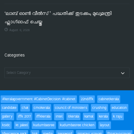
‘ലാബ് ഓൺ വീൽസ്’ പദ്ധതിക്ക് തുടക്കം; മുഖ്യമന്ത്രി
ഫ്ലാഗ്ഓഫ് ചെയ്തു
August 6, 2026
Categories
#keralagovernment #CabinetDecision #cabinet
22ndiffk
cabinetkerala
candidate
chat
cmokerala
council of ministers
crushing
education
gallery
iffk 2017
iffkkerala
intel
itkerala
kamal
kerala
k raju
ksidc
kt jaleel
kudumbasree
kudumbasree chicken
layout
lifescience park
link
media
password
pinarayi vijayan
Pinarayivijayan