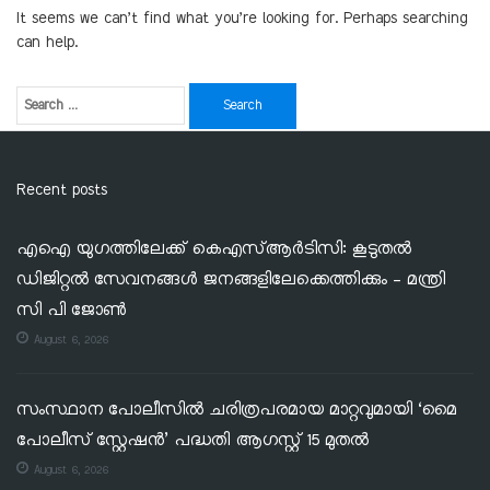
It seems we can’t find what you’re looking for. Perhaps searching
can help.
Recent posts
എഐ യുഗത്തിലേക്ക് കെഎസ്ആർടിസി: കൂടുതൽ
ഡിജിറ്റൽ സേവനങ്ങൾ ജനങ്ങളിലേക്കെത്തിക്കും – മന്ത്രി
സി പി ജോൺ
August 6, 2026
സംസ്ഥാന പോലീസിൽ ചരിത്രപരമായ മാറ്റവുമായി ‘മൈ
പോലീസ് സ്റ്റേഷൻ’ പദ്ധതി ആഗസ്റ്റ് 15 മുതൽ
August 6, 2026