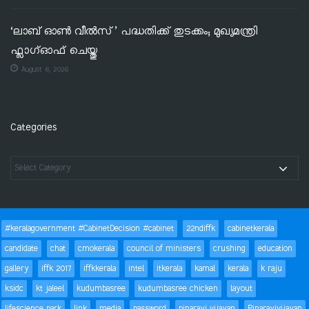
‘ലാബ് ഓൺ വീൽസ്’ പദ്ധതിക്ക് തുടക്കം; മുഖ്യമന്ത്രി
ഫ്ലാഗ്ഓഫ് ചെയ്തു
August 6, 2026
Categories
#keralagovernment #CabinetDecision #cabinet
22ndiffk
cabinetkerala
candidate
chat
cmokerala
council of ministers
crushing
education
gallery
iffk 2017
iffkkerala
intel
itkerala
kamal
kerala
k raju
ksidc
kt jaleel
kudumbasree
kudumbasree chicken
layout
lifescience park
link
media
password
pinarayi vijayan
Pinarayivijayan