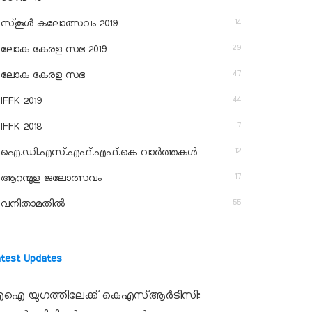
14
സ്‌കൂള്‍ കലോത്സവം 2019
29
ലോക കേരള സഭ 2019
47
ലോക കേരള സഭ
44
IFFK 2019
7
IFFK 2018
12
ഐ.ഡി.എസ്.എഫ്.എഫ്.കെ വാർത്തകൾ
17
ആറന്മുള ജലോത്സവം
55
വനിതാമതിൽ
atest Updates
ഐ യുഗത്തിലേക്ക് കെഎസ്ആർടിസി: