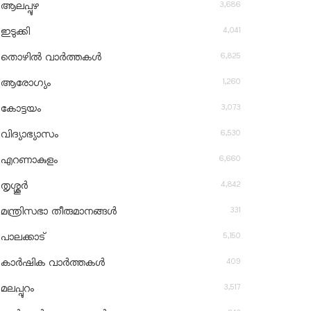
3,686
ആലപ്പുഴ
4,041
ഇടുക്കി
6,825
തൊഴിൽ വാർത്തകൾ
1,260
ആരോഗ്യം
3,073
കോട്ടയം
6,530
വിദ്യാഭ്യാസം
6,660
എറണാകുളം
4,842
തൃശ്ശൂർ
331
മന്ത്രിസഭാ തീരുമാനങ്ങൾ
5,150
പാലക്കാട്
409
കാർഷിക വാർത്തകൾ
3,517
മലപ്പുറം