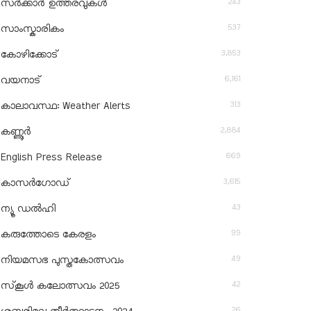
243
സർക്കാർ ഉത്തരവുകൾ
537
സാംസ്കാരികം
3,853
കോഴിക്കോട്
6,161
വയനാട്
313
കാലാവസ്ഥ: Weather Alerts
2,884
കണ്ണൂർ
669
English Press Release
3,615
കാസർഗോഡ്
43
ന്യൂ ഡൽഹി
99
കരുത്തോടെ കേരളം
49
നിയമസഭ പുസ്തകോത്സവം
42
സ്‌കൂൾ കലോത്സവം 2025
26