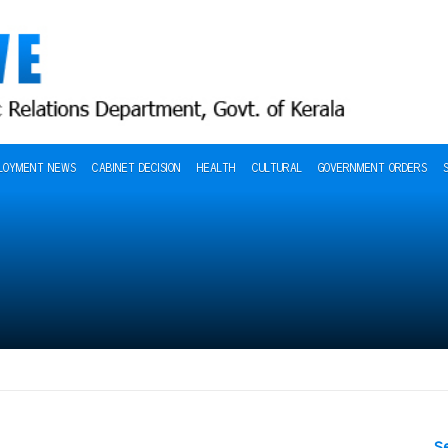
LOYMENT NEWS
CABINET DECISION
HEALTH
CULTURAL
GOVERNMENT ORDERS
S