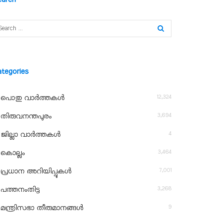
ategories
12,324
പൊതു വാർത്തകൾ
3,694
തിരുവനന്തപുരം
4
ജില്ലാ വാർത്തകൾ
3,464
കൊല്ലം
7,001
പ്രധാന അറിയിപ്പുകൾ
3,268
പത്തനംതിട്ട
9
മന്ത്രിസഭാ തീരുമാനങ്ങൾ