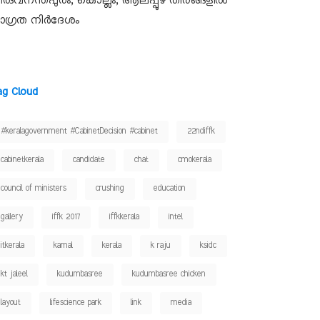
ിരുവനന്തപുരം, കൊല്ലം, ആലപ്പുഴ തീരങ്ങളിൽ
ാഗ്രത നിർദേശം
ag Cloud
#keralagovernment #CabinetDecision #cabinet
22ndiffk
cabinetkerala
candidate
chat
cmokerala
council of ministers
crushing
education
gallery
iffk 2017
iffkkerala
intel
itkerala
kamal
kerala
k raju
ksidc
kt jaleel
kudumbasree
kudumbasree chicken
layout
lifescience park
link
media