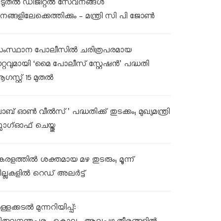
ൂടുതൽ ഡിജിറ്റൽ സേവനങ്ങൾ
നങ്ങളിലേക്കെത്തിക്കും – മന്ത്രി സി പി ജോൺ
ംസ്ഥാന പോലീസിൽ ചരിത്രപരമായ
ാറ്റവുമായി ‘മൈ പോലീസ് സ്റ്റേഷൻ’ പദ്ധതി
ഗസ്റ്റ് 15 മുതൽ
ലാബ് ഓൺ വീൽസ്’ പദ്ധതിക്ക് തുടക്കം; മുഖ്യമന്ത്രി
്ലാഗ്ഓഫ് ചെയ്തു
േരളത്തിൽ ശക്തമായ മഴ തുടരും; മൂന്ന്
ില്ലകളിൽ റെഡ് അലർട്ട്
്ളക്കടൽ മുന്നറിയിപ്പ്: