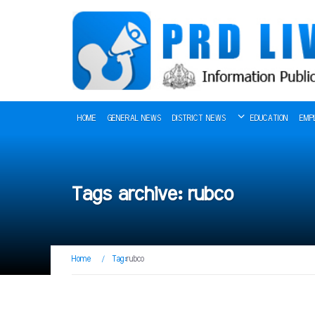
HOME
GENERAL NEWS
DISTRICT NEWS
EDUCATION
EMP
Tags archive: rubco
Home
/
Tag:
rubco