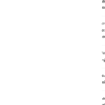
ക
ജ
സ
മ
ആ
‘
ഫ
ക
ജ
കള