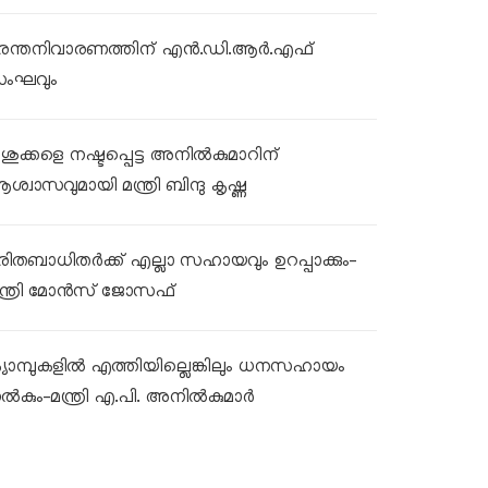
ുരന്തനിവാരണത്തിന് എൻ.ഡി.ആർ.എഫ്
ംഘവും
ശുക്കളെ നഷ്ടപ്പെട്ട അനിൽകുമാറിന്
ശ്വാസവുമായി മന്ത്രി ബിന്ദു കൃഷ്ണ
ുരിതബാധിതർക്ക് എല്ലാ സഹായവും ഉറപ്പാക്കും-
ന്ത്രി മോൻസ് ജോസഫ്
്യാമ്പുകളിൽ എത്തിയില്ലെങ്കിലും ധനസഹായം
ൽകും-മന്ത്രി എ.പി. അനിൽകുമാർ