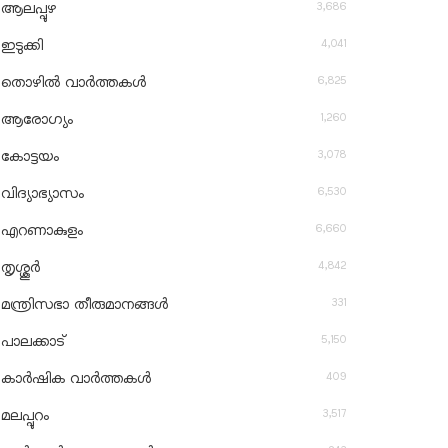
3,686
ആലപ്പുഴ
4,041
ഇടുക്കി
6,825
തൊഴിൽ വാർത്തകൾ
1,260
ആരോഗ്യം
3,078
കോട്ടയം
6,530
വിദ്യാഭ്യാസം
6,660
എറണാകുളം
4,842
തൃശ്ശൂർ
331
മന്ത്രിസഭാ തീരുമാനങ്ങൾ
5,150
പാലക്കാട്
409
കാർഷിക വാർത്തകൾ
3,517
മലപ്പുറം