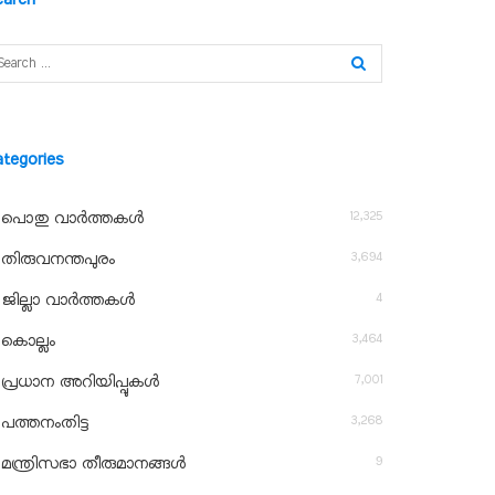
ategories
12,325
പൊതു വാർത്തകൾ
3,694
തിരുവനന്തപുരം
4
ജില്ലാ വാർത്തകൾ
3,464
കൊല്ലം
7,001
പ്രധാന അറിയിപ്പുകൾ
3,268
പത്തനംതിട്ട
9
മന്ത്രിസഭാ തീരുമാനങ്ങൾ