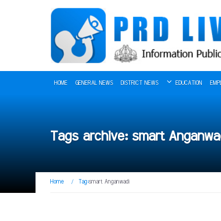
HOME
GENERAL NEWS
DISTRICT NEWS
EDUCATION
EMP
Tags archive: smart Anganwa
Home
/
Tag:
smart Anganwadi