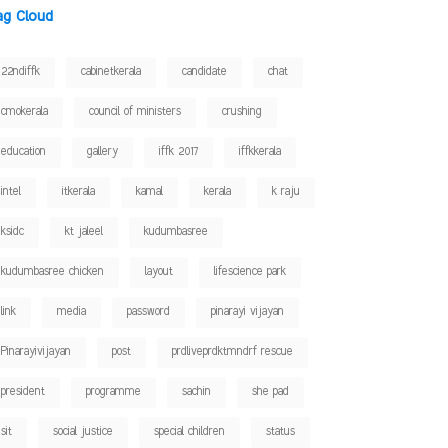
ag Cloud
22ndiffk
cabinetkerala
candidate
chat
cmokerala
council of ministers
crushing
education
gallery
iffk 2017
iffkkerala
intel
itkerala
kamal
kerala
k raju
ksidc
kt jaleel
kudumbasree
kudumbasree chicken
layout
lifescience park
link
media
password
pinarayi vijayan
Pinarayivijayan
post
prdliveprdktmndrf rescue
president
programme
sachin
she pad
sit
social justice
special children
status