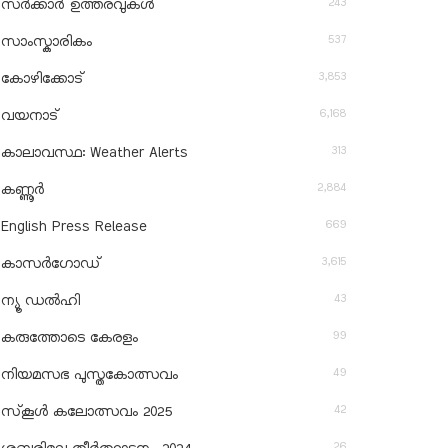
243
സർക്കാർ ഉത്തരവുകൾ
537
സാംസ്കാരികം
3,853
കോഴിക്കോട്
6,168
വയനാട്
313
കാലാവസ്ഥ: Weather Alerts
2,884
കണ്ണൂർ
669
English Press Release
3,615
കാസർഗോഡ്
43
ന്യൂ ഡൽഹി
99
കരുത്തോടെ കേരളം
49
നിയമസഭ പുസ്തകോത്സവം
42
സ്‌കൂൾ കലോത്സവം 2025
26