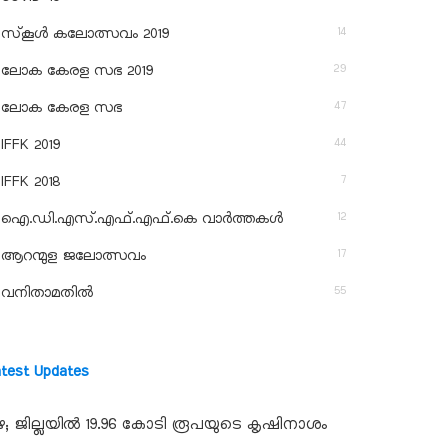
14
സ്‌കൂള്‍ കലോത്സവം 2019
29
ലോക കേരള സഭ 2019
47
ലോക കേരള സഭ
44
IFFK 2019
7
IFFK 2018
12
ഐ.ഡി.എസ്.എഫ്.എഫ്.കെ വാർത്തകൾ
17
ആറന്മുള ജലോത്സവം
55
വനിതാമതിൽ
atest Updates
ഴ; ജില്ലയില്‍ 19.96 കോടി രൂപയുടെ കൃഷിനാശം