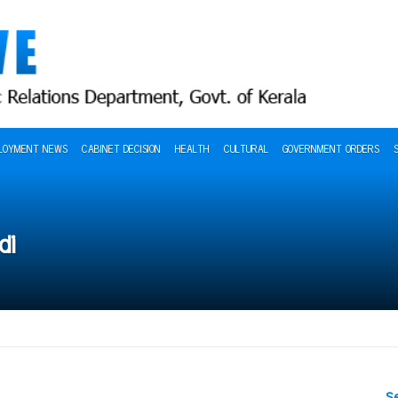
LOYMENT NEWS
CABINET DECISION
HEALTH
CULTURAL
GOVERNMENT ORDERS
di
S