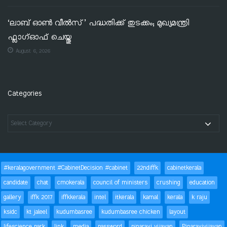
‘ലാബ് ഓൺ വീൽസ്’ പദ്ധതിക്ക് തുടക്കം; മുഖ്യമന്ത്രി
ഫ്ലാഗ്ഓഫ് ചെയ്തു
August 6, 2026
Categories
#keralagovernment #CabinetDecision #cabinet
22ndiffk
cabinetkerala
candidate
chat
cmokerala
council of ministers
crushing
education
gallery
iffk 2017
iffkkerala
intel
itkerala
kamal
kerala
k raju
ksidc
kt jaleel
kudumbasree
kudumbasree chicken
layout
lifescience park
link
media
password
pinarayi vijayan
Pinarayivijayan