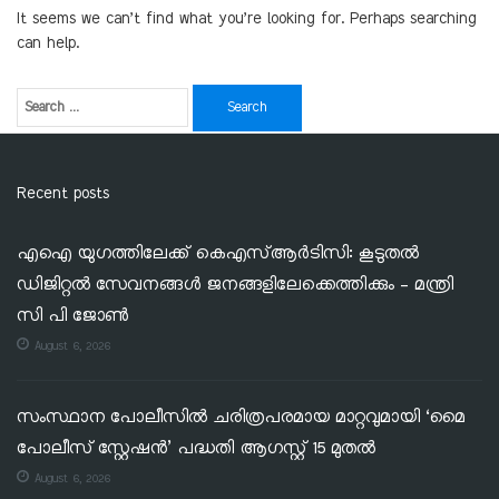
It seems we can’t find what you’re looking for. Perhaps searching
can help.
Recent posts
എഐ യുഗത്തിലേക്ക് കെഎസ്ആർടിസി: കൂടുതൽ
ഡിജിറ്റൽ സേവനങ്ങൾ ജനങ്ങളിലേക്കെത്തിക്കും – മന്ത്രി
സി പി ജോൺ
August 6, 2026
സംസ്ഥാന പോലീസിൽ ചരിത്രപരമായ മാറ്റവുമായി ‘മൈ
പോലീസ് സ്റ്റേഷൻ’ പദ്ധതി ആഗസ്റ്റ് 15 മുതൽ
August 6, 2026