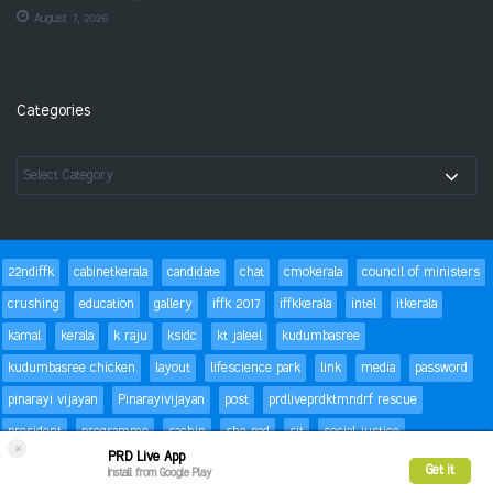
August 7, 2026
Categories
22ndiffk
cabinetkerala
candidate
chat
cmokerala
council of ministers
crushing
education
gallery
iffk 2017
iffkkerala
intel
itkerala
kamal
kerala
k raju
ksidc
kt jaleel
kudumbasree
kudumbasree chicken
layout
lifescience park
link
media
password
pinarayi vijayan
Pinarayivijayan
post
prdliveprdktmndrf rescue
president
programme
sachin
she pad
sit
social justice
×
PRD Live App
special children
status
Success
t20
text
thomas isaac
trackbacks
Get it
Install from Google Play