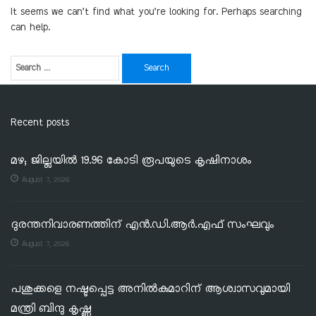
It seems we can’t find what you’re looking for. Perhaps searching
can help.
Recent posts
മഴ; ജില്ലയില്‍ 19.96 കോടി രൂപയുടെ കൃഷിനാശം
August 7, 2026
ദുരന്തനിവാരണത്തിന് എൻ.ഡി.ആർ.എഫ് സംഘവും
August 7, 2026
പശുക്കളെ നഷ്ടപ്പെട്ട അനിൽകുമാറിന് ആശ്വാസവുമായി
മന്ത്രി ബിന്ദു കൃഷ്ണ