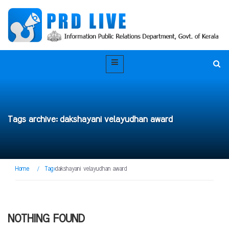
Tags archive: dakshayani velayudhan award
Home
/
Tag:
dakshayani velayudhan award
NOTHING FOUND