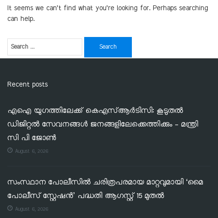
It seems we can’t find what you’re looking for. Perhaps searching
can help.
Recent posts
എഐ യുഗത്തിലേക്ക് കെഎസ്ആർടിസി: കൂടുതൽ
ഡിജിറ്റൽ സേവനങ്ങൾ ജനങ്ങളിലേക്കെത്തിക്കും – മന്ത്രി
സി പി ജോൺ
August 6, 2026
സംസ്ഥാന പോലീസിൽ ചരിത്രപരമായ മാറ്റവുമായി ‘മൈ
പോലീസ് സ്റ്റേഷൻ’ പദ്ധതി ആഗസ്റ്റ് 15 മുതൽ
August 6, 2026