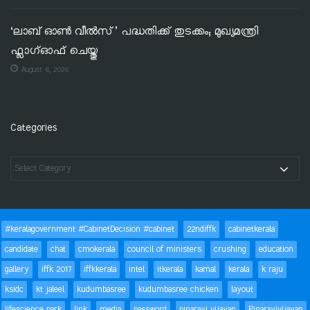
‘ലാബ് ഓൺ വീൽസ്’ പദ്ധതിക്ക് തുടക്കം; മുഖ്യമന്ത്രി
ഫ്ലാഗ്ഓഫ് ചെയ്തു
August 6, 2026
Categories
#keralagovernment #CabinetDecision #cabinet
22ndiffk
cabinetkerala
candidate
chat
cmokerala
council of ministers
crushing
education
gallery
iffk 2017
iffkkerala
intel
itkerala
kamal
kerala
k raju
ksidc
kt jaleel
kudumbasree
kudumbasree chicken
layout
lifescience park
link
media
password
pinarayi vijayan
Pinarayivijayan