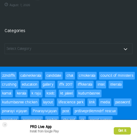
August 7, 2026
Categories
22ndiffk
cabinetkerala
candidate
chat
cmokerala
council of ministers
crushing
education
gallery
iffk 2017
iffkkerala
intel
itkerala
kamal
kerala
k raju
ksidc
kt jaleel
kudumbasree
kudumbasree chicken
layout
lifescience park
link
media
password
pinarayi vijayan
Pinarayivijayan
post
prdliveprdktmndrf rescue
president
programme
sachin
she pad
sit
social justice
×
PRD Live App
special children
status
Success
t20
text
thomas isaac
trackbacks
Get it
Install from Google Play