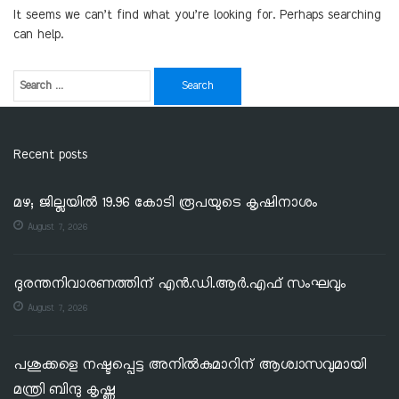
It seems we can’t find what you’re looking for. Perhaps searching
can help.
Recent posts
മഴ; ജില്ലയില്‍ 19.96 കോടി രൂപയുടെ കൃഷിനാശം
August 7, 2026
ദുരന്തനിവാരണത്തിന് എൻ.ഡി.ആർ.എഫ് സംഘവും
August 7, 2026
പശുക്കളെ നഷ്ടപ്പെട്ട അനിൽകുമാറിന് ആശ്വാസവുമായി
മന്ത്രി ബിന്ദു കൃഷ്ണ