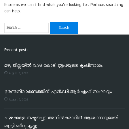
It seems we can’t find what you’re looking for. Perhaps searching
can help.
Recent posts
മഴ; ജില്ലയില്‍ 19.96 കോടി രൂപയുടെ കൃഷിനാശം
August 7, 2026
ദുരന്തനിവാരണത്തിന് എൻ.ഡി.ആർ.എഫ് സംഘവും
August 7, 2026
പശുക്കളെ നഷ്ടപ്പെട്ട അനിൽകുമാറിന് ആശ്വാസവുമായി
മന്ത്രി ബിന്ദു കൃഷ്ണ