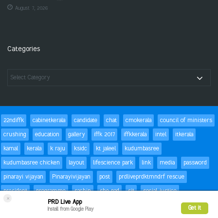
August 7, 2026
Categories
22ndiffk
cabinetkerala
candidate
chat
cmokerala
council of ministers
crushing
education
gallery
iffk 2017
iffkkerala
intel
itkerala
kamal
kerala
k raju
ksidc
kt jaleel
kudumbasree
kudumbasree chicken
layout
lifescience park
link
media
password
pinarayi vijayan
Pinarayivijayan
post
prdliveprdktmndrf rescue
president
programme
sachin
she pad
sit
social justice
×
PRD Live App
special children
status
Success
t20
text
thomas isaac
trackbacks
Get it
Install from Google Play