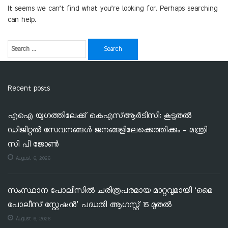
It seems we can’t find what you’re looking for. Perhaps searching
can help.
Recent posts
എഐ യുഗത്തിലേക്ക് കെഎസ്ആർടിസി: കൂടുതൽ
ഡിജിറ്റൽ സേവനങ്ങൾ ജനങ്ങളിലേക്കെത്തിക്കും – മന്ത്രി
സി പി ജോൺ
August 6, 2026
സംസ്ഥാന പോലീസിൽ ചരിത്രപരമായ മാറ്റവുമായി ‘മൈ
പോലീസ് സ്റ്റേഷൻ’ പദ്ധതി ആഗസ്റ്റ് 15 മുതൽ
August 6, 2026