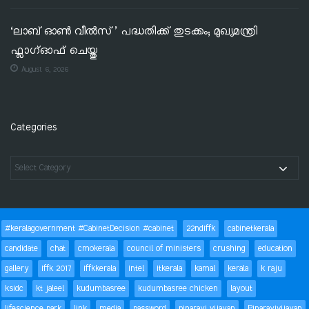
‘ലാബ് ഓൺ വീൽസ്’ പദ്ധതിക്ക് തുടക്കം; മുഖ്യമന്ത്രി
ഫ്ലാഗ്ഓഫ് ചെയ്തു
August 6, 2026
Categories
#keralagovernment #CabinetDecision #cabinet
22ndiffk
cabinetkerala
candidate
chat
cmokerala
council of ministers
crushing
education
gallery
iffk 2017
iffkkerala
intel
itkerala
kamal
kerala
k raju
ksidc
kt jaleel
kudumbasree
kudumbasree chicken
layout
lifescience park
link
media
password
pinarayi vijayan
Pinarayivijayan