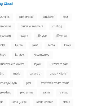
ag Cloud
22ndiffk
cabinetkerala
candidate
chat
cmokerala
council of ministers
crushing
education
gallery
iffk 2017
iffkkerala
intel
itkerala
kamal
kerala
k raju
ksidc
kt jaleel
kudumbasree
kudumbasree chicken
layout
lifescience park
link
media
password
pinarayi vijayan
Pinarayivijayan
post
prdliveprdktmndrf rescue
president
programme
sachin
she pad
sit
social justice
special children
status