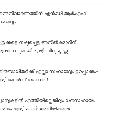
ുരന്തനിവാരണത്തിന് എൻ.ഡി.ആർ.എഫ്
ംഘവും
ശുക്കളെ നഷ്ടപ്പെട്ട അനിൽകുമാറിന്
ശ്വാസവുമായി മന്ത്രി ബിന്ദു കൃഷ്ണ
ുരിതബാധിതർക്ക് എല്ലാ സഹായവും ഉറപ്പാക്കും-
ന്ത്രി മോൻസ് ജോസഫ്
്യാമ്പുകളിൽ എത്തിയില്ലെങ്കിലും ധനസഹായം
ൽകും-മന്ത്രി എ.പി. അനിൽകുമാർ