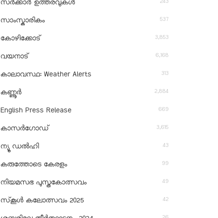
243
സർക്കാർ ഉത്തരവുകൾ
537
സാംസ്കാരികം
3,853
കോഴിക്കോട്
6,168
വയനാട്
313
കാലാവസ്ഥ: Weather Alerts
2,884
കണ്ണൂർ
669
English Press Release
3,615
കാസർഗോഡ്
43
ന്യൂ ഡൽഹി
99
കരുത്തോടെ കേരളം
49
നിയമസഭ പുസ്തകോത്സവം
42
സ്‌കൂൾ കലോത്സവം 2025
26