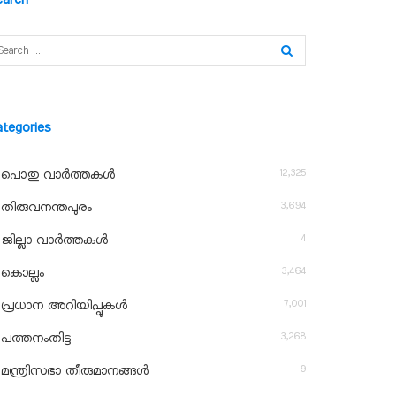
ategories
12,325
പൊതു വാർത്തകൾ
3,694
തിരുവനന്തപുരം
4
ജില്ലാ വാർത്തകൾ
3,464
കൊല്ലം
7,001
പ്രധാന അറിയിപ്പുകൾ
3,268
പത്തനംതിട്ട
9
മന്ത്രിസഭാ തീരുമാനങ്ങൾ