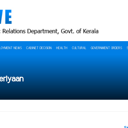
LOYMENT NEWS
CABINET DECISION
HEALTH
CULTURAL
GOVERNMENT ORDERS
heriyaan
S