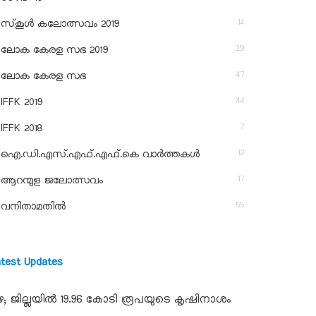
14
സ്‌കൂള്‍ കലോത്സവം 2019
29
ലോക കേരള സഭ 2019
47
ലോക കേരള സഭ
44
IFFK 2019
7
IFFK 2018
12
ഐ.ഡി.എസ്.എഫ്.എഫ്.കെ വാർത്തകൾ
17
ആറന്മുള ജലോത്സവം
55
വനിതാമതിൽ
atest Updates
ഴ; ജില്ലയില്‍ 19.96 കോടി രൂപയുടെ കൃഷിനാശം