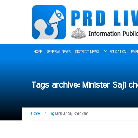
HOME
GENERAL NEWS
DISTRICT NEWS
EDUCATION
EMP
Tags archive: Minister Saji c
Home
/
Tag:
Minister Saji cheriyaan