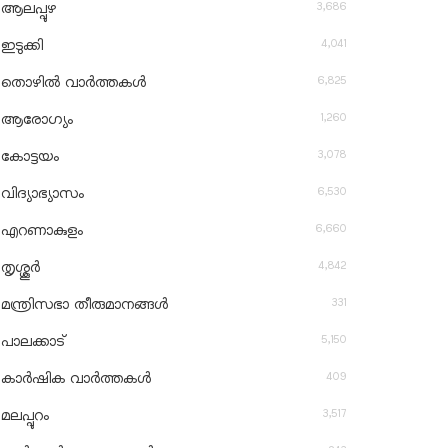
3,686
ആലപ്പുഴ
4,041
ഇടുക്കി
6,825
തൊഴിൽ വാർത്തകൾ
1,260
ആരോഗ്യം
3,078
കോട്ടയം
6,530
വിദ്യാഭ്യാസം
6,660
എറണാകുളം
4,842
തൃശ്ശൂർ
331
മന്ത്രിസഭാ തീരുമാനങ്ങൾ
5,150
പാലക്കാട്
409
കാർഷിക വാർത്തകൾ
3,517
മലപ്പുറം