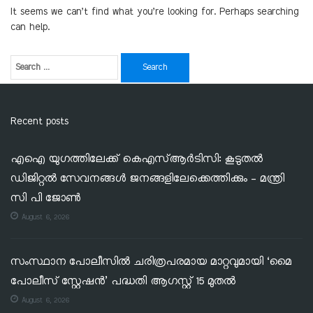
It seems we can’t find what you’re looking for. Perhaps searching
can help.
Recent posts
എഐ യുഗത്തിലേക്ക് കെഎസ്ആർടിസി: കൂടുതൽ
ഡിജിറ്റൽ സേവനങ്ങൾ ജനങ്ങളിലേക്കെത്തിക്കും – മന്ത്രി
സി പി ജോൺ
August 6, 2026
സംസ്ഥാന പോലീസിൽ ചരിത്രപരമായ മാറ്റവുമായി ‘മൈ
പോലീസ് സ്റ്റേഷൻ’ പദ്ധതി ആഗസ്റ്റ് 15 മുതൽ
August 6, 2026