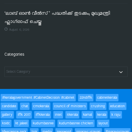
‘ലാബ് ഓൺ വീൽസ്’ പദ്ധതിക്ക് തുടക്കം; മുഖ്യമന്ത്രി
ഫ്ലാഗ്ഓഫ് ചെയ്തു
August 6, 2026
Categories
#keralagovernment #CabinetDecision #cabinet
22ndiffk
cabinetkerala
candidate
chat
cmokerala
council of ministers
crushing
education
gallery
iffk 2017
iffkkerala
intel
itkerala
kamal
kerala
k raju
ksidc
kt jaleel
kudumbasree
kudumbasree chicken
layout
lifescience park
link
media
password
pinarayi vijayan
Pinarayivijayan