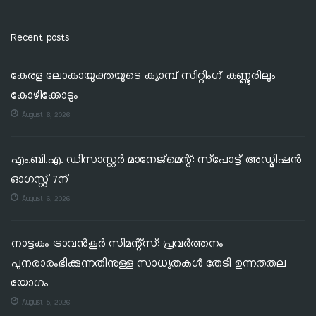
Recent posts
കേരള ലോകായുക്തയുടെ ക്യാമ്പ് സിറ്റിംഗ് കണ്ണൂരിലും
കോഴിക്കോടും
August 6, 2026
എം.ബി.എ. ഡിസാസ്റ്റർ മാനേജ്‌മെന്റ്: സ്‌പോട്ട് അഡ്മിഷൻ
ഓഗസ്റ്റ് 7ന്
August 6, 2026
നാട്ടകം ട്രാവൻകൂർ സിമന്റ്‌സ്: പ്രവർത്തനം
പുനരാരംഭിക്കുന്നതിനുള്ള സാധ്യതകൾ തേടി ഉന്നതതല
യോഗം
August 5, 2026