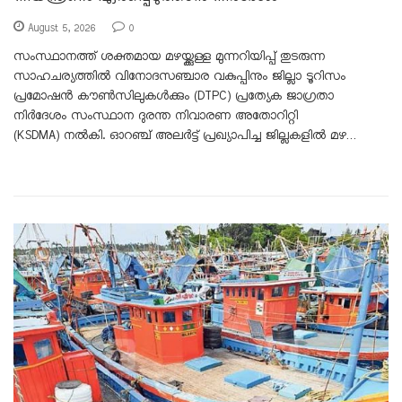
August 5, 2026
0
സംസ്ഥാനത്ത് ശക്തമായ മഴയ്ക്കുള്ള മുന്നറിയിപ്പ് തുടരുന്ന
സാഹചര്യത്തിൽ വിനോദസഞ്ചാര വകുപ്പിനും ജില്ലാ ടൂറിസം
പ്രമോഷൻ കൗൺസിലുകൾക്കും (DTPC) പ്രത്യേക ജാഗ്രതാ
നിർദേശം സംസ്ഥാന ദുരന്ത നിവാരണ അതോറിറ്റി
(KSDMA) നൽകി. ഓറഞ്ച് അലർട്ട് പ്രഖ്യാപിച്ച ജില്ലകളിൽ മഴ…