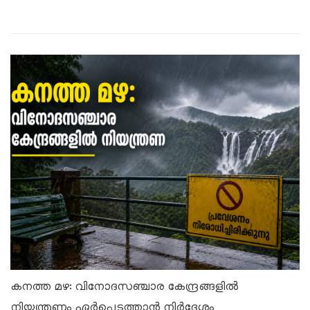
കനത്ത മഴ: വിനോദസഞ്ചാര കേന്ദ്രങ്ങളിൽ
നിയന്ത്രണം ഏർപ്പെടുത്താൻ നിർദേശം