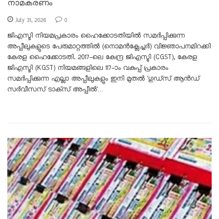
നാമകരണം
July 31, 2026
0
ജിഎസ്ടി നിയമപ്രകാരം ഹൈക്കോടതിയിൽ സമർപ്പിക്കുന്ന
അപ്പീലുകളുടെ പേരുമാറ്റത്തിൽ (നൊമൻക്ലേച്ചർ) വിജ്ഞാപനമിറക്കി
കേരള ഹൈക്കോടതി. 2017-ലെ കേന്ദ്ര ജിഎസ്ടി (CGST), കേരള
ജിഎസ്ടി (KGST) നിയമങ്ങളിലെ 117-ാം വകുപ്പ് പ്രകാരം
സമർപ്പിക്കുന്ന എല്ലാ അപ്പീലുകളും ഇനി മുതൽ 'ഗുഡ്‌സ് ആൻഡ്
സർവീസസ് ടാക്‌സ് അപ്പീൽ'…