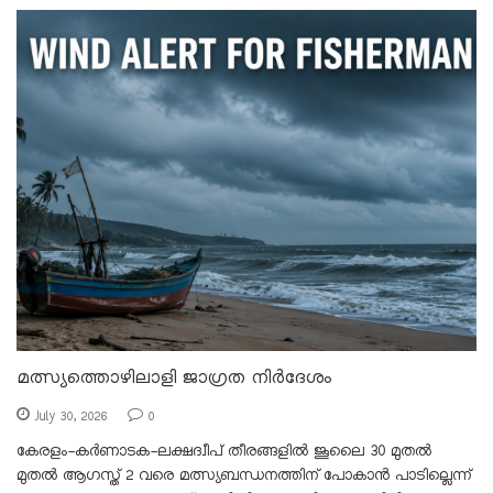
മത്സ്യത്തൊഴിലാളി ജാഗ്രത നിർദേശം
July 30, 2026
0
കേരളം-കർണാടക-ലക്ഷദ്വീപ് തീരങ്ങളിൽ ജൂലൈ 30 മുതൽ
മുതൽ ആഗസ്ത് 2 വരെ മത്സ്യബന്ധനത്തിന് പോകാൻ പാടില്ലെന്ന്