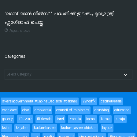
‘ലാബ് ഓൺ വീൽസ്’ പദ്ധതിക്ക് തുടക്കം; മുഖ്യമന്ത്രി
ഫ്ലാഗ്ഓഫ് ചെയ്തു
August 6, 2026
Categories
#keralagovernment #CabinetDecision #cabinet
22ndiffk
cabinetkerala
candidate
chat
cmokerala
council of ministers
crushing
education
gallery
iffk 2017
iffkkerala
intel
itkerala
kamal
kerala
k raju
ksidc
kt jaleel
kudumbasree
kudumbasree chicken
layout
lifescience park
link
media
password
pinarayi vijayan
Pinarayivijayan