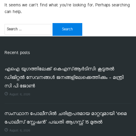
It seems we can’t find what you’re looking for. Perhaps searching
can help.
Recent posts
എഐ യുഗത്തിലേക്ക് കെഎസ്ആർടിസി: കൂടുതൽ
ഡിജിറ്റൽ സേവനങ്ങൾ ജനങ്ങളിലേക്കെത്തിക്കും – മന്ത്രി
സി പി ജോൺ
August 6, 2026
സംസ്ഥാന പോലീസിൽ ചരിത്രപരമായ മാറ്റവുമായി ‘മൈ
പോലീസ് സ്റ്റേഷൻ’ പദ്ധതി ആഗസ്റ്റ് 15 മുതൽ
August 6, 2026